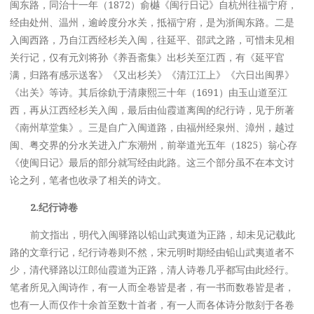
闽东路，同治十一年（1872）俞樾《闽行日记》自杭州往福宁府，
经由处州、温州，逾岭度分水关，抵福宁府，是为浙闽东路。二是
入闽西路，乃自江西经杉关入闽，往延平、邵武之路，可惜未见相
关行记，仅有元刘将孙《养吾斋集》出杉关至江西，有《延平官
满，归路有感示送客》《又出杉关》《清江江上》《六日出闽界》
《出关》等诗。其后徐釚于清康熙三十年（1691）由玉山道至江
西，再从江西经杉关入闽，最后由仙霞道离闽的纪行诗，见于所著
《南州草堂集》。三是自广入闽道路，由福州经泉州、漳州，越过
闽、粤交界的分水关进入广东潮州，前举道光五年（1825）翁心存
《使闽日记》最后的部分就写经由此路。这三个部分虽不在本文讨
论之列，笔者也收录了相关的诗文。
2.
纪行诗卷
前文指出，明代入闽驿路以铅山武夷道为正路，却未见记载此
路的文章行记，纪行诗卷则不然，宋元明时期经由铅山武夷道者不
少，清代驿路以江郎仙霞道为正路，清人诗卷几乎都写由此经行。
笔者所见入闽诗作，有一人而全卷皆是者，有一书而数卷皆是者，
也有一人而仅作十余首至数十首者，有一人而各体诗分散刻于各卷