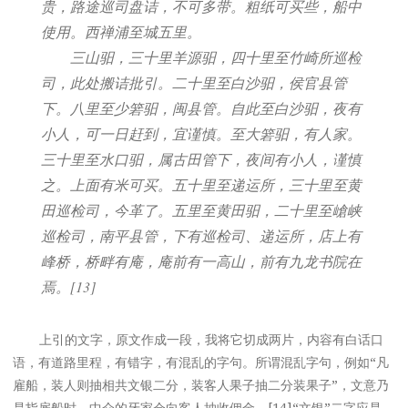
贵，路途巡司盘诘，不可多带。粗纸可买些，船中
使用。西禅浦至城五里。
三山驲，三十里羊源驲，四十里至竹崎所巡检
司，此处搬诘批引。二十里至白沙驲，侯官县管
下。八里至少箬驲，闽县管。自此至白沙驲，夜有
小人，可一日赶到，宜谨慎。至大箬驲，有人家。
三十里至水口驲，属古田管下，夜间有小人，谨慎
之。上面有米可买。五十里至递运所，三十里至黄
田巡检司，今革了。五里至黄田驲，二十里至嵢峡
巡检司，南平县管，下有巡检司、递运所，店上有
峰桥，桥畔有庵，庵前有一高山，前有九龙书院在
焉。[13]
上引的文字，原文作成一段，我将它切成两片，内容有白话口
语，有道路里程，有错字，有混乱的字句。所谓混乱字句，例如“凡
雇船，装人则抽相共文银二分，装客人果子抽二分装果子”，文意乃
是指雇船时，中介的牙家会向客人抽收佣金，[14]“文银”二字应是