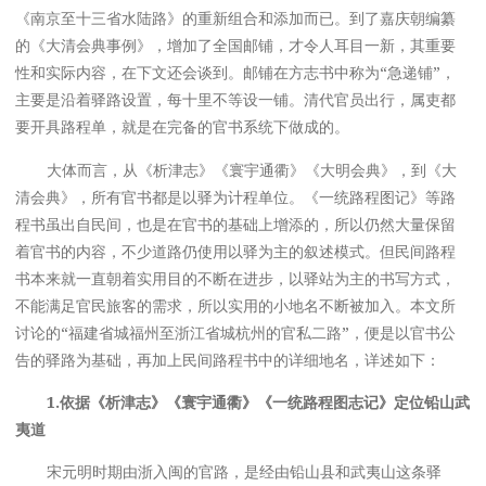
《南京至十三省水陆路》的重新组合和添加而已。到了嘉庆朝编纂
的《大清会典事例》，增加了全国邮铺，才令人耳目一新，其重要
性和实际内容，在下文还会谈到。邮铺在方志书中称为“急递铺”，
主要是沿着驿路设置，每十里不等设一铺。清代官员出行，属吏都
要开具路程单，就是在完备的官书系统下做成的。
大体而言，从《析津志》《寰宇通衢》《大明会典》，到《大
清会典》，所有官书都是以驿为计程单位。《一统路程图记》等路
程书虽出自民间，也是在官书的基础上增添的，所以仍然大量保留
着官书的内容，不少道路仍使用以驿为主的叙述模式。但民间路程
书本来就一直朝着实用目的不断在进步，以驿站为主的书写方式，
不能满足官民旅客的需求，所以实用的小地名不断被加入。本文所
讨论的“福建省城福州至浙江省城杭州的官私二路”，便是以官书公
告的驿路为基础，再加上民间路程书中的详细地名，详述如下：
1.
依据《析津志》《寰宇通衢》《一统路程图志记》定位铅山武
夷道
宋元明时期由浙入闽的官路，是经由铅山县和武夷山这条驿