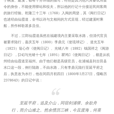
于桐溪、建溪，都有十分详细的描写；特别是因为他只具备试用县
令的身份，不能使用驿站和役夫，所以他的行记十分接近民间客商
的旅行经验。乾隆三十三年（1768）入闽的周棨，其《闽行日记》
也述经由仙霞道，全书以诗与文相间的方式呈现，经过建溪时乘
船，所作棹歌甚多且佳。
不过，江郎仙霞道虽然在福建境内主要采取水路，但清代官员
被要求陆行，嘉庆五年（1800）李鼎元《使琉球记》、道光五年
（1825）翁心存《使闽日记》、光绪八年（1882）钱国祥之《闽游
日记》，[24]与光绪十七年（1891）瞿鸿𥘌《使闽日记》，都是从杭
州经由仙霞道至福州。由于他们都是高级官员，在浦城县到古田县
水口这一段，例行陆路，不由水路，只有李鼎元陆行至延平府之
后，执意改为水行，他在闰四月初四日（1800年5月27日，儒略历
2378643）的日记中说：
至延平府，追及介山，同宿剑浦驿。余欲舟
行，而介山难之。然余惯历三峡，今且渡海，何畏