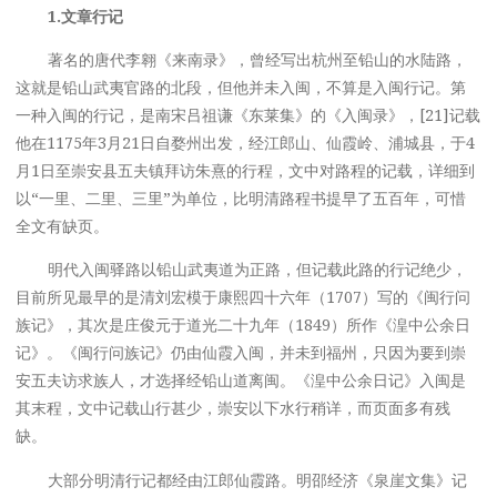
1.
文章行记
著名的唐代李翱《来南录》，曾经写出杭州至铅山的水陆路，
这就是铅山武夷官路的北段，但他并未入闽，不算是入闽行记。第
一种入闽的行记，是南宋吕祖谦《东莱集》的《入闽录》，[21]记载
他在1175年3月21日自婺州出发，经江郎山、仙霞岭、浦城县，于4
月1日至崇安县五夫镇拜访朱熹的行程，文中对路程的记载，详细到
以“一里、二里、三里”为单位，比明清路程书提早了五百年，可惜
全文有缺页。
明代入闽驿路以铅山武夷道为正路，但记载此路的行记绝少，
目前所见最早的是清刘宏模于康熙四十六年（1707）写的《闽行问
族记》，其次是庄俊元于道光二十九年（1849）所作《湟中公余日
记》。《闽行问族记》仍由仙霞入闽，并未到福州，只因为要到崇
安五夫访求族人，才选择经铅山道离闽。《湟中公余日记》入闽是
其末程，文中记载山行甚少，崇安以下水行稍详，而页面多有残
缺。
大部分明清行记都经由江郎仙霞路。明邵经济《泉崖文集》记