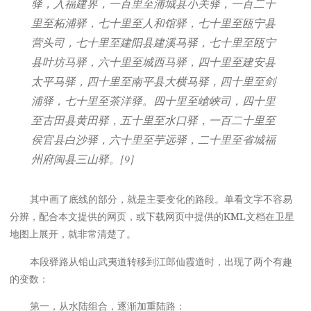
驿，入福建界，一百里至浦城县小关驿，一百二十
里至柘浦驿，七十里至人和馆驿，七十里至瓯宁县
营头司，七十里至建阳县建溪马驿，七十里至瓯宁
县叶坊马驿，六十里至城西马驿，四十里至建安县
太平马驿，四十里至南平县大横马驿，四十里至剑
浦驿，七十里至茶洋驿。四十里至嵢峡司，四十里
至古田县黄田驿，五十里至水口驿，一百二十里至
侯官县白沙驿，六十里至芋远驿，二十里至省城福
州府闽县三山驿。[9]
其中画了底线的部分，就是主要变化的路段。单看文字不容易
分辨，配合本文提供的网页，或下载网页中提供的KML文档在卫星
地图上展开，就非常清楚了。
本段驿路从铅山武夷道转移到江郎仙霞道时，出现了两个有趣
的变数：
第一，从水陆组合，逐渐加重陆路：