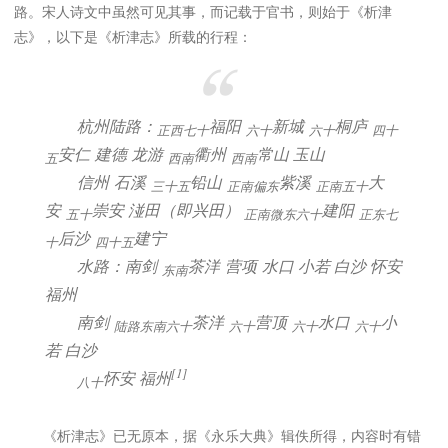
路。宋人诗文中虽然可见其事，而记载于官书，则始于《析津
志》，以下是《析津志》所载的行程：
杭州陆路：
福阳
新城
桐庐
正西七十
六十
六十
四十
安仁 建德 龙游
衢州
常山 玉山
五
西南
西南
信州 石溪
铅山
紫溪
大
三十五
正南偏东
正南五十
安
崇安 湴田（即兴田）
建阳
五十
正南微东六十
正东七
后沙
建宁
十
四十五
水路：南剑
茶洋 营项 水口 小若 白沙 怀安
东南
福州
南剑
茶洋
营顶
水口
小
陆路东南六十
六十
六十
六十
若 白沙
[1]
怀安 福州
八十
《析津志》已无原本，据《永乐大典》辑佚所得，内容时有错