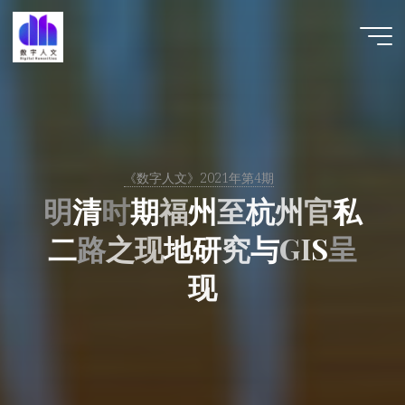
跳
至
数字人
内
文 |
容
DHCN
《数字人文》2021年第4期
明
清
时
期
福
州
州
至
杭
州
州
官
私
二
二
路
之
现
地
地
研
究
与
G
G
I
S
呈
现