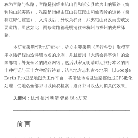
称为官路与私路，官路是指经由铅山县和崇安县武夷山的驿路（简
称铅山武夷路），私路是指经由江山县江郎山和仙霞岭的道路（简
称江郎仙霞道）。入清以后，升改为驿路，武夷铅山路反而变成次
要道路。虽然如此，两条道路都是明清往来杭州与福州的先后驿
路。
本研究采用“现地研究法”，确立主要采用《周行备览》取得两
条水陆驿程沿途详细地名的原则，并且使用《大清会典事例》的全
国邮铺，补充全区的陆路网络，然后以宋元明清时期旅行本区的四
十种行记与三十六种纪行诗卷，结合地方志和古今地图，以Google
Earth Pro卫星地图为工作平台，将沿途地名及道路都做成GPS数化
处理，使地名全部都可以简易检索，道路都可以达到拟真的效果。
关键词
：杭州 福州 明清 驿路 现地研究
———————————————————————————
前 言