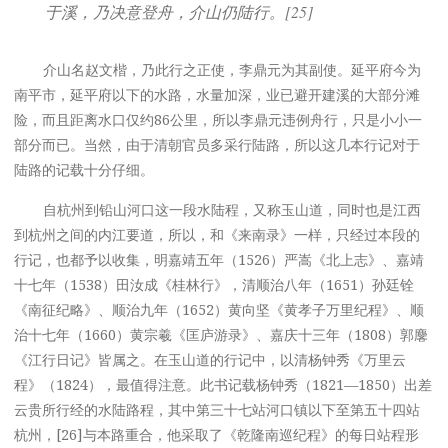
于溪，乃决意登舟，介山仍陆行。[25]
介山名赵文楷，乃此行之正使，李鼎元为其副使。延平府今为
南平市，延平府以下的水路，水量加深，业已避开建溪的大部分滩
险，而且距离水口仅约86公里，所以李鼎元违例舟行，只是小小一
部分而已。当然，由于清朝官员多采行陆路，所以这几本行记对于
陆路的记载十分仔细。
自杭州到铅山河口这一段水陆程，又称玉山道，同时也是江西
到杭州之间的内江要道，所以，和《来南录》一样，只经过本段的
行记，也都予以收集，明嘉靖五年（1526）严嵩《北上志》、嘉靖
十七年（1538）田汝成《桂林行》，清顺治八年（1651）孙廷铨
《南征纪略》、顺治九年（1652）黄向坚《黄孝子万里纪程》、顺
治十七年（1660）黄宗羲《匡庐游录》、嘉庆十三年（1808）郭麐
《江行日记》皆属之。在玉山道的行记中，以清杨钟秀《万里云
程》（1824），最值得注意。此书记载杨钟秀（1821—1850）出差
云贵所行经的水陆路程，其中第三十七站河口镇以下至第五十四站
杭州，[26]与本路重合，他采取了《乾隆南巡纪程》的每日站程形