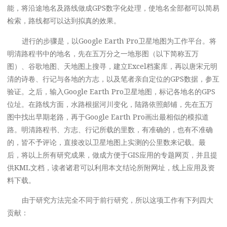
能，将沿途地名及路线做成GPS数字化处理，使地名全部都可以简易
检索，路线都可以达到拟真的效果。
进行的步骤是，以Google Earth Pro卫星地图为工作平台。将
明清路程书中的地名，先在五万分之一地形图（以下简称五万
图）、谷歌地图、天地图上搜寻，建立Excel档案库，再以唐宋元明
清的诗卷、行记与各地的方志，以及笔者亲自定位的GPS数据，参互
验证。之后，输入Google Earth Pro卫星地图，标记各地名的GPS
位址。在路线方面，水路根据河川变化，陆路依照邮铺，先在五万
图中找出早期老路，再于Google Earth Pro画出最相似的模拟道
路。明清路程书、方志、行记所载的里数，有准确的，也有不准确
的，皆不予评论，直接改以卫星地图上实测的公里数来记载。最
后，将以上所有研究成果，做成方便于GIS应用的专题网页，并且提
供KML文档，读者诸君可以利用本文结论所附网址，线上应用及资
料下载。
由于研究方法完全不同于前行研究，所以这项工作有下列四大
贡献：