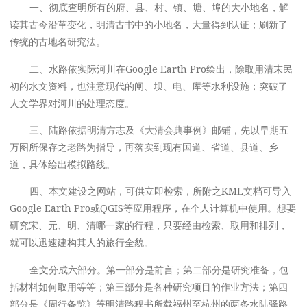
一、彻底查明所有的府、县、村、镇、塘、埠的大小地名，解
读其古今沿革变化，明清古书中的小地名，大量得到认证；刷新了
传统的古地名研究法。
二、水路依实际河川在Google Earth Pro绘出，除取用清末民
初的水文资料，也注意现代的闸、坝、电、库等水利设施；突破了
人文学界对河川的处理态度。
三、陆路依据明清方志及《大清会典事例》邮铺，先以早期五
万图所保存之老路为指导，再落实到现有国道、省道、县道、乡
道，具体绘出模拟路线。
四、本文建设之网站，可供立即检索，所附之KML文档可导入
Google Earth Pro或QGIS等应用程序，在个人计算机中使用。想要
研究宋、元、明、清哪一家的行程，只要经由检索、取用和排列，
就可以迅速建构其人的旅行全貌。
全文分成六部分。第一部分是前言；第二部分是研究准备，包
括材料如何取用等等；第三部分是各种研究项目的作业方法；第四
部分是《周行备览》等明清路程书所载福州至杭州的两条水陆驿路