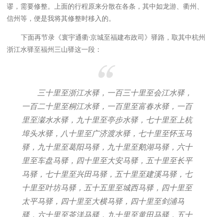
谬，需要修整。上面的行程原来分散在各条，其中如龙游、衢州、
信州等，便是我将其修整时移入的。
下面再节录《寰宇通衢·京城至福建布政司》驿路，取其中杭州
浙江水驿至福州三山驿这一段：
三十里至浙江水驿，一百三十里至会江水驿，
一百二十里至桐江水驿，一百里至富春水驿，一百
里至瀔水水驿，九十里至亭步水驿，七十里至上杭
埠头水驿，八十里至广济渡水驿，七十里至怀玉马
驿，九十里至葛阳马驿，九十里至鹅湖马驿，六十
里至车盘马驿，四十里至大安马驿，五十里至长平
马驿，七十里至兴田马驿，五十里至建溪马驿，七
十里至叶坊马驿，五十五里至城西马驿，四十里至
太平马驿，四十里至大横马驿，四十里至剑浦马
驿，六十里至茶洋马驿，九十里至黄田马驿，五十