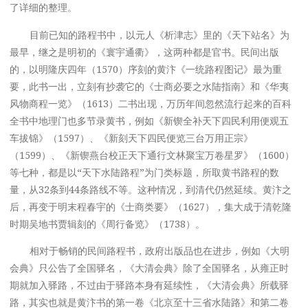
了详细的整理。
目前已知的路程书中，以元人《析津志》里的《天下站名》为
最早，继之是明初的《寰宇通衢》，这两种都是官书。民间出版
的，以明隆庆四年（1570）序刻的黄汴《一统路程图记》最为重
要，此书一出，立刻有抄袭它的《士商必要之水陆指南》和《华夷
风物商程一览》（1613）二书出现，万历年间忽然流行起来的百科
全书中地理门也多节录黄书，例如《新锲全补天下四民利用便观五
车拔锦》（1597）、《新刻天下四民便览三台万用正宗》
（1599）、《新锲燕台校正天下通行文林聚宝万卷星罗》（1600）
等七种，都是以“天下水陆路程”为门类标题，所取黄书路程的数
量，从32条到44条路线不等。这种情况，到清代仍然延续。黄汴之
后，再变于明末程春宇的《士商类要》（1627），集大成于清乾隆
时期吴地书贾辑刻的《周行备览》（1738）。
相对于畅销的民间路程书，政府出版品也在进步，例如《大明
会典》只公告了全国驿名，《大清会典》除了全国驿名，从雍正时
期就加入驿路，不过由于驿路本身有延续性，《大清会典》所载驿
路，其实也就是黄汴书的第一卷《北京至十三省水陆路》和第二卷