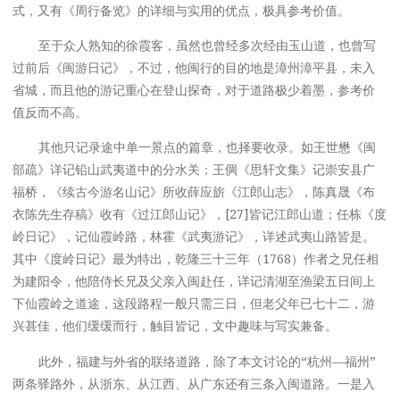
式，又有《周行备览》的详细与实用的优点，极具参考价值。
至于众人熟知的徐霞客，虽然也曾经多次经由玉山道，也曾写
过前后《闽游日记》，不过，他闽行的目的地是漳州漳平县，未入
省城，而且他的游记重心在登山探奇，对于道路极少着墨，参考价
值反而不高。
其他只记录途中单一景点的篇章，也择要收录。如王世懋《闽
部疏》详记铅山武夷道中的分水关；王㒜《思轩文集》记崇安县广
福桥，《续古今游名山记》所收薛应旂《江郎山志》，陈真晟《布
衣陈先生存稿》收有《过江郎山记》，[27]皆记江郎山道；任栋《度
岭日记》，记仙霞岭路，林霍《武夷游记》，详述武夷山路皆是。
其中《度岭日记》最为特出，乾隆三十三年（1768）作者之兄任相
为建阳令，他陪侍长兄及父亲入闽赴任，详记清湖至渔梁五日间上
下仙霞岭之道途，这段路程一般只需三日，但老父年已七十二，游
兴甚佳，他们缓缓而行，触目皆记，文中趣味与写实兼备。
此外，福建与外省的联络道路，除了本文讨论的“杭州—福州”
两条驿路外，从浙东、从江西、从广东还有三条入闽道路。一是入