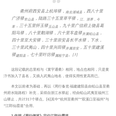
衢州府西安县上杭埠驿，
，西八十里
南去浦城县
广济驿
，陆路三十五里草平驿，
常山县
江、浙界，今
，三十五里怀玉驿
，九十里广信府上饶县葛
革
玉山县
阳马驿，八十里鹅湖驿，六十里车盘驿
，
并属铅山县
四十里至大安驿，三十里崇安县长平水驿，下水，
三十里武夷山，四十里兴田驿
，五十里建溪
并属崇安
驿
，七十里叶坊驿
。[3]
建阳县
属瓯宁县
这段记载的总里程与《寰宇通衢》相同，地点也相同，只是黄
汴书加入了县名，又插入武夷山地名，使得实用性更高而已。
本文以前者为基础，再以《周行备览·福建建阳县由铅山县至衢
州府水陆路程》补充，采得自浙江水驿起，经由铅山武夷至福州三
山驿止，共计317个驿点。[4]其中“杭州至衢州”“双溪口至福州”与
“江郎仙霞道”合用。
2.
依据《周行便览》定位江郎仙霞道