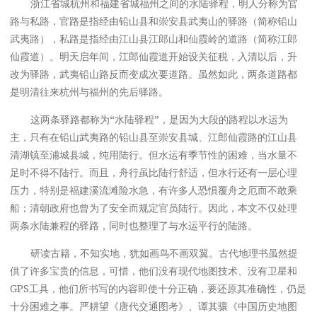
浙江省城杭州和福建省城福州之间的水陆驿程，明人分称为官
路与私路，官路是指经由铅山县和崇安县武夷山的驿路（简称铅山
武夷路），私路是指经由江山县江郎山和仙霞岭的道路（简称江郎
仙霞道）。明天启年间，江郎仙霞道开始设关征税，入清以后，升
改为驿路，武夷铅山路反而变成次要道路。虽然如此，两条道路都
是明清往来杭州与福州的先后驿路。
这两条驿路都称为“水陆驿程”，是因为大段的路程以水运为
主，只有在铅山武夷路的铅山县至崇安县城、江郎仙霞路的江山县
清湖镇至浦城县城，纯用陆行。但水运有季节性的困难，当水量不
足时不得不陆行。而且，舟行虽比陆行舒适，但水行还有一层心理
压力，特别是福建溪流滩险水急，有许多人恐惧覆舟之厄而不敢乘
船；清朝政府也曾为了安全而规定官员陆行。因此，本文不仅处理
两条水陆兼程的驿路，同时也整理了与水运平行的陆路。
研读古籍，不知实地，犹如画鸟不画双翼。古代地理书虽然提
供了许多宝贵的信息，可惜，他们没有现代地图技术、没有卫星和
GPS工具，他们所书写的内容即使十分正确，要还原其准确性，仍是
十分困难之事。严耕望《唐代交通图考》、谭其骧《中国历史地图