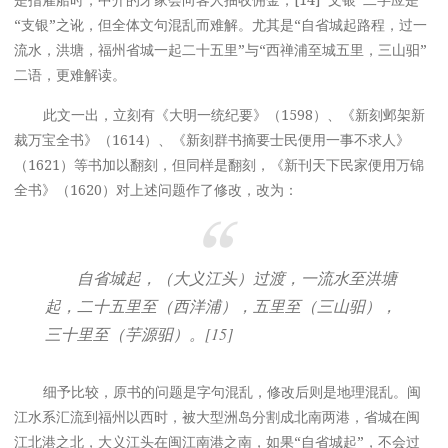
“支银”之讹，但全体文句混乱而难解。尤其是“自省城起路程，过一
流水，洪塘，福州省城一起二十五里”与“西禅浦至城五里，三山驲”
二语，更难解读。
此文一出，立刻有《大明一统纪要》（1598）、《新刻邺架新
裁万宝全书》（1614）、《新刻群书摘要士民便用一事不求人》
（1621）等书加以翻刻，但同样是翻刻，《新刊天下民家便用万锦
全书》（1620）对上述问题作了修改，改为：
自省城起，（大义江头）过渡，一流水至洪塘
起，二十五里至（西洋浦），五里至（三山驲），
三十里至（芋源驲）。[15]
细予比较，原书的问题是字句混乱，修改后则是地理混乱。闽
江水系汇流到福州以西时，被大型洲岛分割成北南两港，省城在闽
江北港之北，大义江头在闽江南港之南，如果“自省城起”，不会过