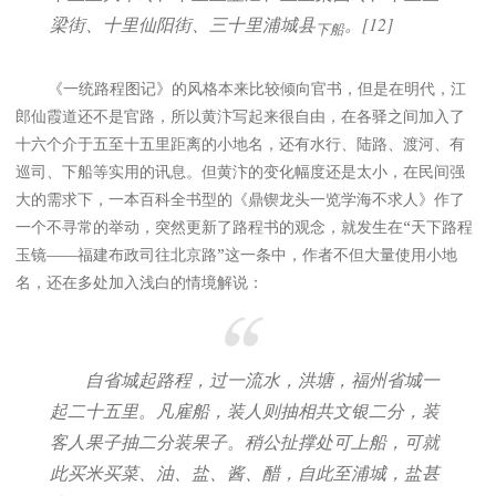
梁街、十里仙阳街、三十里浦城县
。[12]
下船
《一统路程图记》的风格本来比较倾向官书，但是在明代，江
郎仙霞道还不是官路，所以黄汴写起来很自由，在各驿之间加入了
十六个介于五至十五里距离的小地名，还有水行、陆路、渡河、有
巡司、下船等实用的讯息。但黄汴的变化幅度还是太小，在民间强
大的需求下，一本百科全书型的《鼎锲龙头一览学海不求人》作了
一个不寻常的举动，突然更新了路程书的观念，就发生在“天下路程
玉镜——福建布政司往北京路”这一条中，作者不但大量使用小地
名，还在多处加入浅白的情境解说：
自省城起路程，过一流水，洪塘，福州省城一
起二十五里。凡雇船，装人则抽相共文银二分，装
客人果子抽二分装果子。稍公扯撑处可上船，可就
此买米买菜、油、盐、酱、醋，自此至浦城，盐甚