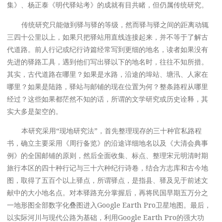
集》、杨正泰《明代驿站考》的成就有目共睹，但仍属传统研究。
传统研究只能做到驿与驿的等级，然而驿与驿之间的距离动辄
三四十公里以上，如果只把驿站用直线连接起来，并不等于了解古
代道路。前人行记或纪行诗篇经常写到更细的地名，读者如果没有
先进的驿路工具，遇到他们写出驿以下的地名时，往往不知所措。
其实，古代道路在哪里？如果是水路，沿途的埠站、塘汛、人家在
哪里？如果是陆路，驿站与邮铺的现在位置为何？整条路程从哪里
经过？这些如果都茫然不知的话，所谓的文学研究或历史诠释，其
实大多是架空的。
本研究采用“现地研究法”，首先整理现存的三十种官私路程
书，确立主要采用《周行备览》的沿途详细地名以及《大清会典事
例》的全国邮铺的原则，然后全面收集、标点、整理宋元明清时期
旅行本区的四十种行记与三十六种纪行诗卷，结合方志库和古今地
图，取得了五百个以上驿点，所谓驿点，是指县、驿及见于前述文
献中的大小地名点。对本驿路充分掌握后，再将民国早期五万分之
一地形图全部数字化叠图进入Google Earth Pro卫星地图。最后，
以实际河川与现代公路为基础，利用Google Earth Pro的强大功