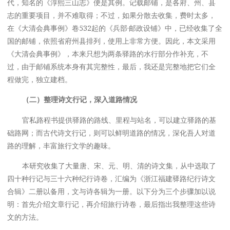
代，知名的《淳熙三山志》便是其例。记载邮铺，是各府、州、县
志的重要项目，并不难取得；不过，如果分散去收集，费时太多，
在《大清会典事例》卷532起的《兵部·邮政设铺》中，已经收集了全
国的邮铺，依照省府州县排列，使用上非常方便。因此，本文采用
《大清会典事例》，本来只想为两条驿路的水行部分作补充，不
过，由于邮铺系统本身有其完整性，最后，我还是完整地把它们全
程做完，独立建档。
（二）整理诗文行记，深入道路情况
官私路程书提供驿路的路线、里程与站名，可以建立驿路的基
础路网；而古代诗文行记，则可以鲜明道路的情况，深化吾人对道
路的理解，丰富旅行文学的趣味。
本研究收集了大量唐、宋、元、明、清的诗文集，从中选取了
四十种行记与三十六种纪行诗卷，汇编为《浙江福建驿路纪行诗文
合辑》二册以备用，文与诗各辑为一册。以下分为三个步骤加以说
明：首先介绍文章行记，再介绍旅行诗卷，最后指出我整理这些诗
文的方法。