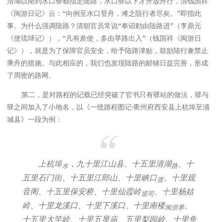
清湖以南到水口驿都指定陆路，水口驿以下才开放舟行，清钱国祥
《闽游日记》云：“向例至水口登舟，滩之阻行者尽矣。”即指此
事。为什么强调陆路？清朝官员常说“奉诏勅由陆路进”（李鼎元
《使琉球记》），“凡有差使，多由旱路出入”（钱国祥《闽游日
记》），就是为了保障官员安全，给予陆路津贴，鼓励陆行兼禁止
乘舟的措施。与此相应的，我们也发现陆路的邮铺日益完善，形成
了周密的路网。
第二，是对路程的记载已经突破了官书只有驿站的做法，驿与
驿之间加入了小地名，以《一统路程图记·衢州府西安县上杭埠至浦
城县》一段为例：
上杭埠
，九十里江山县、十五里清湖
、十
水
路
五里石门街、十五里江郎山、十里峡口
、十里观
渡
音阁、十五里保安桥、十里仙霞岭
、十里杨姑
巡司
岭、十里龙溪口、十里下溪口、十里南楼
、
闽浙界
十五里大竿岭、十里五显庙、五里梨园岭、十里鱼