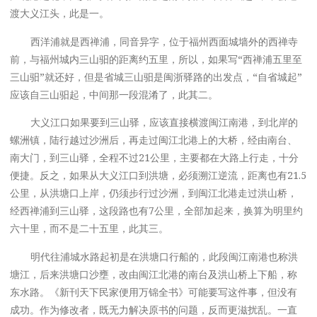
渡大义江头，此是一。
西洋浦就是西禅浦，同音异字，位于福州西面城墙外的西禅寺
前，与福州城内三山驲的距离约五里，所以，如果写“西禅浦五里至
三山驲”就还好，但是省城三山驲是闽浙驿路的出发点，“自省城起”
应该自三山驲起，中间那一段混淆了，此其二。
大义江口如果要到三山驿，应该直接横渡闽江南港，到北岸的
螺洲镇，陆行越过沙洲后，再走过闽江北港上的大桥，经由南台、
南大门，到三山驿，全程不过21公里，主要都在大路上行走，十分
便捷。反之，如果从大义江口到洪塘，必须溯江逆流，距离也有21.5
公里，从洪塘口上岸，仍须步行过沙洲，到闽江北港走过洪山桥，
经西禅浦到三山驿，这段路也有7公里，全部加起来，换算为明里约
六十里，而不是二十五里，此其三。
明代往浦城水路起初是在洪塘口行船的，此段闽江南港也称洪
塘江，后来洪塘口沙壅，改由闽江北港的南台及洪山桥上下船，称
东水路。《新刊天下民家便用万锦全书》可能要写这件事，但没有
成功。作为修改者，既无力解决原书的问题，反而更滋扰乱。一直