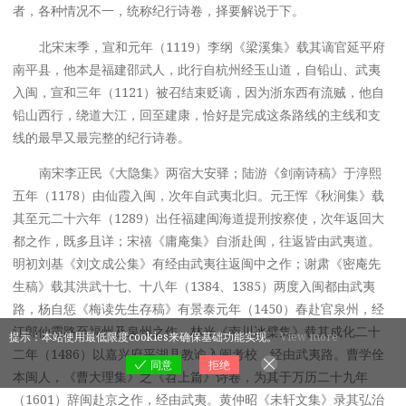
者，各种情况不一，统称纪行诗卷，择要解说于下。
北宋末季，宣和元年（1119）李纲《梁溪集》载其谪官延平府
南平县，他本是福建邵武人，此行自杭州经玉山道，自铅山、武夷
入闽，宣和三年（1121）被召结束贬谪，因为浙东西有流贼，他自
铅山西行，绕道大江，回至建康，恰好是完成这条路线的主线和支
线的最早又最完整的纪行诗卷。
南宋李正民《大隐集》两宿大安驿；陆游《剑南诗稿》于淳熙
五年（1178）由仙霞入闽，次年自武夷北归。元王恽《秋涧集》载
其至元二十六年（1289）出任福建闽海道提刑按察使，次年返回大
都之作，既多且详；宋禧《庸庵集》自浙赴闽，往返皆由武夷道。
明初刘基《刘文成公集》有经由武夷往返闽中之作；谢肃《密庵先
生稿》载其洪武十七、十八年（1384、1385）两度入闽都由武夷
路，杨自惩《梅读先生存稿》有景泰元年（1450）春赴官泉州，经
江郎仙霞路至福州及泉州之作，林光《南川冰檗集》载其成化二十
提示：本站使用最低限度cookies来确保基础功能实现。
View more
二年（1486）以嘉兴府平湖县教谕入闽考校，经由武夷路。曹学佺
同意
拒绝
本闽人，《曹大理集》之《苕上篇》诗卷，为其于万历二十九年
（1601）辞闽赴京之作，经由武夷。黄仲昭《未轩文集》录其弘治