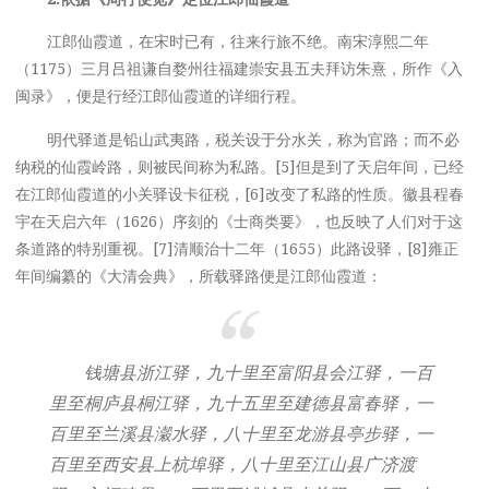
江郎仙霞道，在宋时已有，往来行旅不绝。南宋淳熙二年
（1175）三月吕祖谦自婺州往福建崇安县五夫拜访朱熹，所作《入
闽录》，便是行经江郎仙霞道的详细行程。
明代驿道是铅山武夷路，税关设于分水关，称为官路；而不必
纳税的仙霞岭路，则被民间称为私路。[5]但是到了天启年间，已经
在江郎仙霞道的小关驿设卡征税，[6]改变了私路的性质。徽县程春
宇在天启六年（1626）序刻的《士商类要》，也反映了人们对于这
条道路的特别重视。[7]清顺治十二年（1655）此路设驿，[8]雍正
年间编纂的《大清会典》，所载驿路便是江郎仙霞道：
钱塘县浙江驿，九十里至富阳县会江驿，一百
里至桐庐县桐江驿，九十五里至建德县富春驿，一
百里至兰溪县瀔水驿，八十里至龙游县亭步驿，一
百里至西安县上杭埠驿，八十里至江山县广济渡