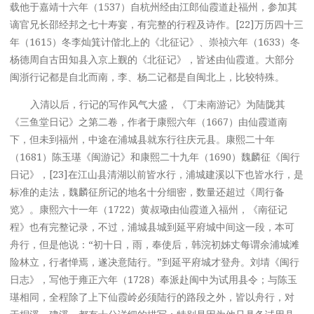
载他于嘉靖十六年（1537）自杭州经由江郎仙霞道赴福州，参加其
谪官兄长邵经邦之七十寿宴，有完整的行程及诗作。[22]万历四十三
年（1615）冬李灿箕计偕北上的《北征记》、崇祯六年（1633）冬
杨德周自古田知县入京上觐的《北征记》，皆述由仙霞道。大部分
闽浙行记都是自北而南，李、杨二记都是自闽北上，比较特殊。
入清以后，行记的写作风气大盛，《丁未南游记》为陆陇其
《三鱼堂日记》之第二卷，作者于康熙六年（1667）由仙霞道南
下，但未到福州，中途在浦城县就东行往庆元县。康熙二十年
（1681）陈玉璂《闽游记》和康熙二十九年（1690）魏麟征《闽行
日记》，[23]在江山县清湖以前皆水行，浦城建溪以下也皆水行，是
标准的走法，魏麟征所记的地名十分细密，数量还超过《周行备
览》。康熙六十一年（1722）黄叔璥由仙霞道入福州，《南征记
程》也有完整记录，不过，浦城县城到延平府城中间这一段，本可
舟行，但是他说：“初十日，雨，奉使后，韩浣初姊丈每谓余浦城滩
险林立，行者惮焉，遂决意陆行。”到延平府城才登舟。刘埥《闽行
日志》，写他于雍正六年（1728）奉派赴闽中为试用县令；与陈玉
璂相同，全程除了上下仙霞岭必须陆行的路段之外，皆以舟行，对