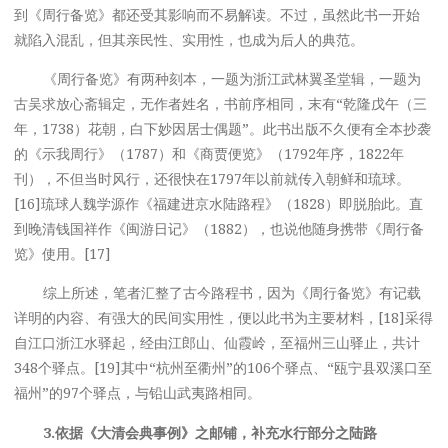
到《周行备览》都还受其影响而不易解读。不过，虽然此书一开始
就陷入混乱，但其亲民性、实用性，也成为后人的典范。
《周行备览》有两种刻本，一题为浙江武林翼圣堂辑，一题为
古吴求放心斋辑定，无作者姓名，书前序相同，末有“乾隆戊午（三
年，1738）花朝，白下妙因居士偶题”。此书出版不久便有全本抄袭
的《示我周行》（1787）和《商贾便览》（1792年序，1822年
刊），不但当时风行，还很快在1797年以前就传入朝鲜和琉球。
[16]琉球人魏学源作《福建进京水陆路程》（1828）即脱胎此。直
到晚清钱国祥作《闽游日记》（1882），也说他随身携带《周行备
览》使用。[17]
综上所述，笔者汇整了古今路程书，因为《周行备览》有记载
详明的内容、有强大的民间实用性，便以此书为主要材料，[18]采得
自江口浙江水驿起，经由江郎山、仙霞岭，至福州三山驿止，共计
348个驿点。[19]其中“杭州至衢州”的106个驿点、“瓯宁县双溪口至
福州”的97个驿点，与铅山武夷路相同。
3.
依据《大清会典事例》之邮铺，补充水行部分之陆路