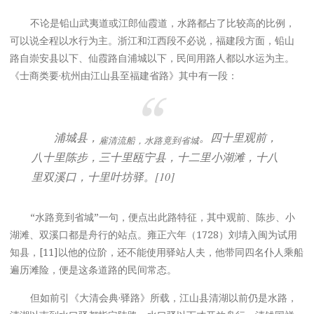
不论是铅山武夷道或江郎仙霞道，水路都占了比较高的比例，
可以说全程以水行为主。浙江和江西段不必说，福建段方面，铅山
路自崇安县以下、仙霞路自浦城以下，民间用路人都以水运为主。
《士商类要·杭州由江山县至福建省路》其中有一段：
浦城县，
。四十里观前，
雇清流船，水路竟到省城
八十里陈步，三十里瓯宁县，十二里小湖滩，十八
里双溪口，十里叶坊驿。[10]
“水路竟到省城”一句，便点出此路特征，其中观前、陈步、小
湖滩、双溪口都是舟行的站点。雍正六年（1728）刘埥入闽为试用
知县，[11]以他的位阶，还不能使用驿站人夫，他带同四名仆人乘船
遍历滩险，便是这条道路的民间常态。
但如前引《大清会典·驿路》所载，江山县清湖以前仍是水路，