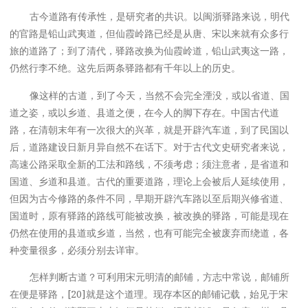
古今道路有传承性，是研究者的共识。以闽浙驿路来说，明代
的官路是铅山武夷道，但仙霞岭路已经是从唐、宋以来就有众多行
旅的道路了；到了清代，驿路改换为仙霞岭道，铅山武夷这一路，
仍然行李不绝。这先后两条驿路都有千年以上的历史。
像这样的古道，到了今天，当然不会完全湮没，或以省道、国
道之姿，或以乡道、县道之便，在今人的脚下存在。中国古代道
路，在清朝末年有一次很大的兴革，就是开辟汽车道，到了民国以
后，道路建设日新月异自然不在话下。对于古代文史研究者来说，
高速公路采取全新的工法和路线，不须考虑；须注意者，是省道和
国道、乡道和县道。古代的重要道路，理论上会被后人延续使用，
但因为古今修路的条件不同，早期开辟汽车路以至后期兴修省道、
国道时，原有驿路的路线可能被改换，被改换的驿路，可能是现在
仍然在使用的县道或乡道，当然，也有可能完全被废弃而绕道，各
种变量很多，必须分别去详审。
怎样判断古道？可利用宋元明清的邮铺，方志中常说，邮铺所
在便是驿路，[20]就是这个道理。现存本区的邮铺记载，始见于宋