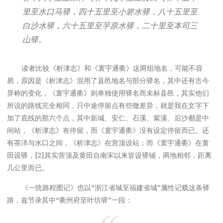
里至水口马驿，四十五里至小箬水驿，八十五里至
白沙水驿，六十五里至芋原水驿，二十里至本司三
山驿。
读者比较《析津志》和《寰宇通衢》这两组地名，可能不容
易，原因是《析津志》混用了县邑地名与部分驿名，其中还有古今
异称的变化，《寰宇通衢》则单独使用驿名而未标县邑，其实他们
所说的路线完全相同，只中途停留点有些微差异，就是我在文字下
加了底线的那六个点，其中新城、安仁、石溪、紫溪、后沙都是中
间站，《析津志》有停留，而《寰宇通衢》没有设定停留而已。还
有茶洋与水口之间，《析津志》在营顶设站；而《寰宇通衢》在黄
田设驿，[2]其实营顶及黄田自南宋以来皆设驿铺，两地相邻，距离
几公里而已。
《一统路程图记》也以“浙江省城至福建省城”属性记载这条驿
路，兹节录其中“衢州府至叶坊驿”一段：