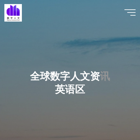
跳
至
数字人
内
文 |
容
DHCN
全
球
数
字
人
文
资
讯
讯
英
语
区