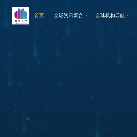
跳
至
首页
全球资讯聚合
全球机构导航
数字人
内
文 |
容
DHCN