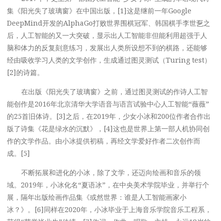
集《阳光失了玻璃窗》在中国出版，[1]这是继前一年Google
DeepMind开发的AlphaGo打败世界围棋冠军、韩国棋手李世乭之
后，人工智能的又一大突破，显示出人工智能非但能利用超强于人
脑和体力的反复刻意练习，发展出人类所设想不到的棋路，还能够
经由吸收学习人类的文学创作，生成通过图灵测试（Turing test）
[2]的诗篇。
在出版《阳光失了玻璃窗》之前，通过图灵测试的作诗人工智
能创作是2016年北京清华大学语音与语言试验中心人工智能“薇薇”
的25首旧体诗。[3]之后，在2019年，少女小冰和200位作者合作出
版了诗集《花是绿水的沉默》，[4]这也是世界上第一部人机协同创
作的文学作品。由小冰提供初稿，再经文学爱好作者二次创作而
成。[5]
不断拓展和进化的小冰，除了文学，还迈向绘画和音乐的领
域。2019年，小冰化名“夏语冰”，在中央美术学院毕业，并举行个
展，隔年出版绘画作品集《或然世界：谁是人工智能画家小
冰？》。[6]同样在2020年，小冰毕业于上海音乐学院音乐工程系，