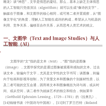
雕龙》谈“神思”，文学是情思的凝结。那么，基本上缺乏主体情思
的人工智能只凭借演法（algorithm）就可以生成“像诗的文字”，
触媒在于图像，和文图学的核心相同，或可将二者并置观察，从“图
像文学化”的角度，理解人工智能生成诗的构成，希望从人与机器的
利用、竞争关系，偏移至合作关系，从而思考人类艺术的精义。
一、文图学（Text and Image Studies）与人
工智能（AI）
文图学的“文”指的是文本（text），“图”指的是图像
（image），文图学探究的是通过图像被观看和感知的文本。过去
谈文本，较偏向于文字，尤其是文学性的文字书写；谈图像，则偏
向于绘画和影视等创制，为了突显文本和图像的个别媒材性质，以
及二者可能的交互会通，因而将文本和图像概括为诗与画，或从时
间、或从空间，谈二者作为姐妹艺术的独立和组合，例如莱辛
（Gotthold Ephraim Lessing，1729—1781）的《拉奥孔》、
[14]钱锺书谈《中国诗与中国画》。[15]到了罗兰巴特（Roland