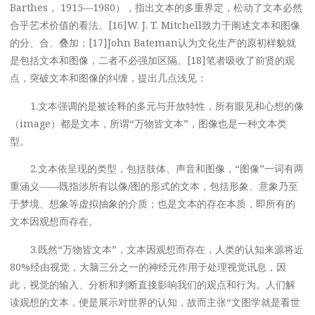
Barthes， 1915—1980），指出文本的多重界定，松动了文本必然
合乎艺术价值的看法。[16]W. J. T. Mitchell致力于阐述文本和图像
的分、合、叠加；[17]John Bateman认为文化生产的原初样貌就
是包括文本和图像，二者不必强加区隔。[18]笔者吸收了前贤的观
点，突破文本和图像的纠缠，提出几点浅见：
1.文本强调的是被诠释的多元与开放特性，所有眼见和心想的像
（image）都是文本，所谓“万物皆文本”，图像也是一种文本类
型。
2.文本依呈现的类型，包括肢体、声音和图像，“图像”一词有两
重涵义——既指涉所有以像/图的形式的文本，包括形象、意象乃至
于梦境、想象等虚拟抽象的介质；也是文本的存在本质，即所有的
文本因观想而存在。
3.既然“万物皆文本”，文本因观想而存在，人类的认知来源将近
80%经由视觉，大脑三分之一的神经元作用于处理视觉讯息，因
此，视觉的输入、分析和判断直接影响我们的观点和行为。人们解
读观想的文本，便是展示对世界的认知，故而主张“文图学就是看世