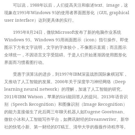
可以说，1988年以后，人们提高关注和叙述text、image，这
现象在1995年Windows 95的使用者界面图形化（GUI, graphical
user interface）达到更具体的实行。
1995年8月24日，微软Microsoft发布了新的电脑作业系统
Windows 95。Windows 95用画面图示（icon）指引操作。即使
图示下方有文字说明，文字的字体较小，不像图示直观；而且图示
全球统一，不因语言文字受阻碍。于是人们开始逐渐因使用图形化
界面而习惯看图行动。
受惠于演算法的进步，到1997年IBM深蓝战胜国际象棋冠军，
又推动了人工智能的发展。2006年关于深度学习神经网络（Deep
learning neural network）的理解，加速了人工智能的研究。
2011年IBM Watson，苹果的Siri能回答人的提问。2013年语音识
别（Speech Recognition）和图像识别（Image Recognition）
的能力直接催生了此后两三年聊天机器人如Eugene Goostman、
微软小冰和人工智能写作平台，如腾讯财经的Dreamwriter、新华
社的快笔小新、第一财经的DT稿王、清华大学的薇薇作诗程序等。