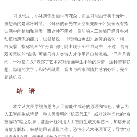
可以想见，小冰辨识出画中有花朵，而且可能由于树干无叶，
推想画的是寒冷时节。《鲜丽的春光在天空里兜圈子》完全没有指
认画中的植物和鸟类，而这并不困难，目前的人工智能已经具备对
动植物辨识的能力，也就是说，《蜡梅山禽图》题诗的名词：梅、
白头翁、指称绘画的“丹青”都可能出现于AI生成诗中。不过，含有
双关意味的“白头”可能只有人类诗人才使用得自然流畅。“已有丹青
约，千秋指白头”表露了艺术家对绘画毕生不渝的深情，这种带有联
想、隐喻的文字，和诗画融通、观者与画家同情共感的心怀，完全
超越机器。
结 语
本文从文图学视角思考人工智能生成诗的原理和特色，或认为
人工智能生成诗是一种人类发明的“机器代工”；或对这种当代的“奇
技淫巧”嗤之以鼻，甚至怀疑利用人工智能生成文学艺术，加诸开发
者放弃版权，鼓励使用者迳取合作，恐怕令艺术伦理匮乏，导致“欺
世盗名”之嫌。笔者引杨牧之语再思：