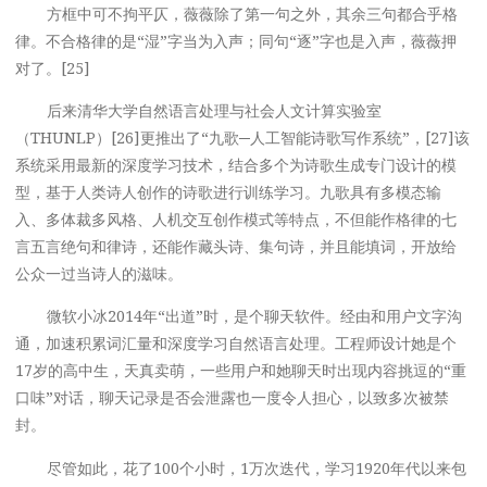
方框中可不拘平仄，薇薇除了第一句之外，其余三句都合乎格
律。不合格律的是“湿”字当为入声；同句“逐”字也是入声，薇薇押
对了。[25]
后来清华大学自然语言处理与社会人文计算实验室
（THUNLP）[26]更推出了“九歌─人工智能诗歌写作系统”，[27]该
系统采用最新的深度学习技术，结合多个为诗歌生成专门设计的模
型，基于人类诗人创作的诗歌进行训练学习。九歌具有多模态输
入、多体裁多风格、人机交互创作模式等特点，不但能作格律的七
言五言绝句和律诗，还能作藏头诗、集句诗，并且能填词，开放给
公众一过当诗人的滋味。
微软小冰2014年“出道”时，是个聊天软件。经由和用户文字沟
通，加速积累词汇量和深度学习自然语言处理。工程师设计她是个
17岁的高中生，天真卖萌，一些用户和她聊天时出现内容挑逗的“重
口味”对话，聊天记录是否会泄露也一度令人担心，以致多次被禁
封。
尽管如此，花了100个小时，1万次迭代，学习1920年代以来包