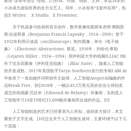
获得“荣誉毕业生”佳绩。[7]作词、作曲、唱歌、主持，永远18岁的
小冰成为虚拟世界的全方位艺人。同年，小冰发布“X套件应用”，包
括X Writer、 X Studio、X Presenter。
关于机器参与绘画和音乐创作，数学家兼绘图师本杰明·弗朗西
斯·拉波斯基（Benjamin Francis Laposky，1914—2000）曾于
1952年利用示波器（oscillonscope）制作图像，举办《电子抽
象》（
Electronic Abstractions
）展览。1956年，列哈伦·希勒
（Lejaren Hiller，1924—1994）用伊利诺大学的电脑ILLIAC I制
作了弦乐四重奏《伊利亚克组曲》（
Illiac Suite
）。随着人工智能
的开发成熟，2017年美国歌手Taryn Southern发行的专辑I AM AI
中收录了一首由她作词和创作主旋律、人工智能AmperAI编曲的作
品Break Free。[8]2018年，一幅以43.2万美元高价在佳士得拍卖
成交的埃德蒙·贝拉米（Edmond de Belamy）肖像画，实则是人
工智能学习14至19世纪15,000幅肖像画而合成的作品。[9]
人工智能制造的艺术已经逐渐为人所知，值得多方探讨，本文
聚焦于文字生成。[10]过去关于人工智能生成诗，主要环绕于以下几
个层面：