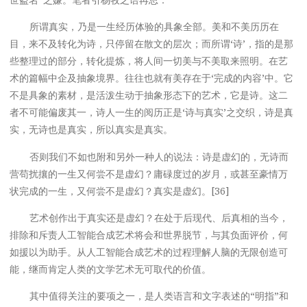
所谓真实，乃是一生经历体验的具象全部。美和不美历历在
目，来不及转化为诗，只停留在散文的层次；而所谓‘诗’，指的是那
些整理过的部分，转化提炼，将人间一切美与不美取来照明。在艺
术的篇幅中企及抽象境界。往往也就有美存在于‘完成的内容’中。它
不是具象的素材，是活泼生动于抽象形态下的艺术，它是诗。这二
者不可能偏废其一，诗人一生的阅历正是‘诗与真实’之交织，诗是真
实，无诗也是真实，所以真实是真实。
否则我们不如也附和另外一种人的说法：诗是虚幻的，无诗而
营苟扰攘的一生又何尝不是虚幻？庸碌度过的岁月，或甚至豪情万
状完成的一生，又何尝不是虚幻？真实是虚幻。[36]
艺术创作出于真实还是虚幻？在处于后现代、后真相的当今，
排除和斥责人工智能合成艺术将会和世界脱节，与其负面评价，何
如援以为助手。从人工智能合成艺术的过程理解人脑的无限创造可
能，继而肯定人类的文学艺术无可取代的价值。
其中值得关注的要项之一，是人类语言和文字表述的“明指”和