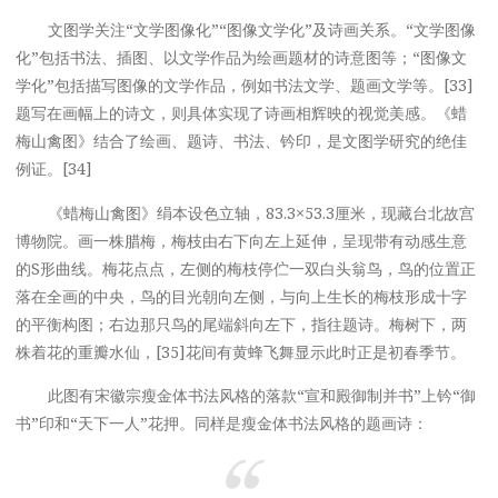
文图学关注“文学图像化”“图像文学化”及诗画关系。“文学图像
化”包括书法、插图、以文学作品为绘画题材的诗意图等；“图像文
学化”包括描写图像的文学作品，例如书法文学、题画文学等。[33]
题写在画幅上的诗文，则具体实现了诗画相辉映的视觉美感。《蜡
梅山禽图》结合了绘画、题诗、书法、钤印，是文图学研究的绝佳
例证。[34]
《蜡梅山禽图》绢本设色立轴，83.3×53.3厘米，现藏台北故宫
博物院。画一株腊梅，梅枝由右下向左上延伸，呈现带有动感生意
的S形曲线。梅花点点，左侧的梅枝停伫一双白头翁鸟，鸟的位置正
落在全画的中央，鸟的目光朝向左侧，与向上生长的梅枝形成十字
的平衡构图；右边那只鸟的尾端斜向左下，指往题诗。梅树下，两
株着花的重瓣水仙，[35]花间有黄蜂飞舞显示此时正是初春季节。
此图有宋徽宗瘦金体书法风格的落款“宣和殿御制并书”上钤“御
书”印和“天下一人”花押。同样是瘦金体书法风格的题画诗：