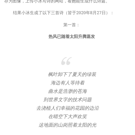
存为图像，上传小冰写诗的网站，看她能生成什么诗篇。
结果小冰生成了以下三首诗（皆于2020年8月27日）：
第一首：
热风已随着太阳升腾蒸发
枫叶卸下了夏天的绿装
海边有人等待着
曲水是浩渺的苍海
到世界文字的技术问题
去浇植人们幸福的花园的边沿
在晴空下大声欢笑
这地面的山岗照着太阳的光