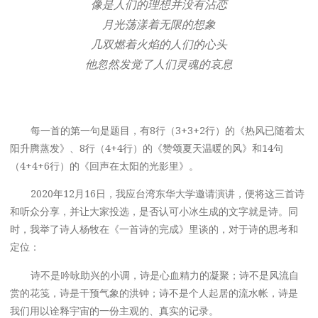
像是人们的理想并没有沾恋
月光荡漾着无限的想象
几双燃着火焰的人们的心头
他忽然发觉了人们灵魂的哀息
每一首的第一句是题目，有8行（3+3+2行）的《热风已随着太
阳升腾蒸发》、8行（4+4行）的《赞颂夏天温暖的风》和14句
（4+4+6行）的《回声在太阳的光影里》。
2020年12月16日，我应台湾东华大学邀请演讲，便将这三首诗
和听众分享，并让大家投选，是否认可小冰生成的文字就是诗。同
时，我举了诗人杨牧在《一首诗的完成》里谈的，对于诗的思考和
定位：
诗不是吟咏助兴的小调，诗是心血精力的凝聚；诗不是风流自
赏的花笺，诗是干预气象的洪钟；诗不是个人起居的流水帐，诗是
我们用以诠释宇宙的一份主观的、真实的记录。