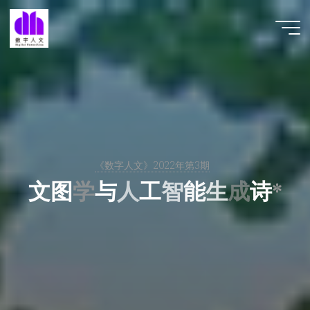
跳
至
数字人
内
文 |
容
DHCN
《数字人文》2022年第3期
文
图
学
与
人
工
智
能
生
成
诗
*