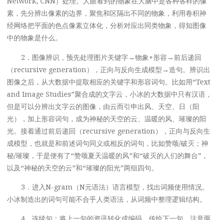
Network, CNN）处理。人眼看到的物象在大脑中是各种各样的像
素，先分辨出像素的边界，聚焦和区隔出不同的物象，利用卷积神
经网络把平面的色点像素立体化，分析对应出同类物象，得知图像
中的物象是什么。
2．图像辨识，预先处理图片关键字→物象+形容→前后递回
（recursive generation），正向与反向生成模型→造句。辨识出
图像之后，从大数据中提取相应的关键字和形容词句。比如用“Text
and Image Studies”聚合成的文字云，小冰的大数据中只有汉语，
但是可以分辨出文字云的图像，由云而引申出风、天空、日（阳
光），加上形容词句，成为神秘的天空的云、温暖的风、璀璨的阳
光。接着通过前后递回（recursive generation），正向与反向生
成模型，也就是和前述词句同义或相反的词句，比如赞颂/破灭；神
秘/璀璨，于是便有了“赞颂夏天温暖的风”和“破灭的人们的舞台”，
以及“神秘的天空的云”和“璀璨的阳光”两组四句。
3．进入N-gram（N元语法）语言模型，找出词频使用情况。
小冰制造出的词句可能不合乎人类语法，从词频中整理逻辑结构。
4．连续句：将上一句的资讯转化成编码，传给下一句。注意两