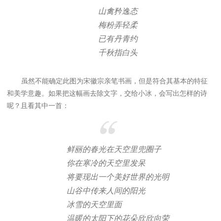
山禽矜逸态
梅粉弄轻柔
已有丹青约
千秋指白头
虽然不能确定此图为宋徽宗亲笔书画，但是符合其基本的特征
和美学意趣。如果把这幅画去除文字，交给小冰，会写出怎样的诗
呢？且看其中一首：
鲜丽的春光在天空里兜圈子
你在寒冷的天空里发呆
将要现出一个美好世界的光明
山谷中传来人间的阳光
冰雪的天空里面
温暖的太阳下的花朵欣欣向荣