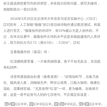
依主题选择想要写作的诗类型，并依指示回答问题，填写关键词，
就能制造出一首白话诗。
2016年3月20日北京清华大学语音与语言实验中心（CSLT）
[23]宣布，人工智能“薇薇”的25首旧体诗制作通过图灵测试。和真
人进行竞艺，“薇薇创作的诗词中，有31%被认为是人创作的。不
过，在本次比赛中，薇薇创作古诗的水平还是未能超越现代人类诗
人，双方的比分为2.72（满分5分）：3.20分”。[24]
且看薇薇作的《落花》诗：
红湿胭艳逐零蓬，一片春风细雨濛。燕子不知无处去，东流犹
有杜鹃声。
诗意明显脱胎自杜甫《春夜喜雨》：“好雨知时节，当春乃发
生。随风潜入夜，润物细无声。野径云俱黑，江船火独明。晓看红
湿处，花重锦官城。”尤其使用“红湿”一词，更为确凿。在格律方
面，这是一首平起首句入韵的七言绝句。平仄规定应该是：