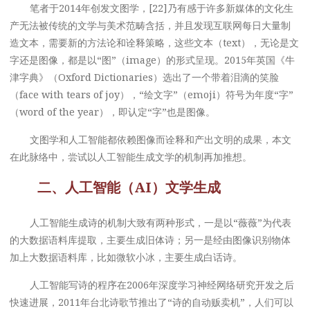
笔者于2014年创发文图学，[22]乃有感于许多新媒体的文化生
产无法被传统的文学与美术范畴含括，并且发现互联网每日大量制
造文本，需要新的方法论和诠释策略，这些文本（text），无论是文
字还是图像，都是以“图”（image）的形式呈现。2015年英国《牛
津字典》（Oxford Dictionaries）选出了一个带着泪滴的笑脸
（face with tears of joy），“绘文字”（emoji）符号为年度“字”
（word of the year），即认定“字”也是图像。
文图学和人工智能都依赖图像而诠释和产出文明的成果，本文
在此脉络中，尝试以人工智能生成文学的机制再加推想。
二、人工智能（AI）文学生成
人工智能生成诗的机制大致有两种形式，一是以“薇薇”为代表
的大数据语料库提取，主要生成旧体诗；另一是经由图像识别物体
加上大数据语料库，比如微软小冰，主要生成白话诗。
人工智能写诗的程序在2006年深度学习神经网络研究开发之后
快速进展，2011年台北诗歌节推出了“诗的自动贩卖机”，人们可以