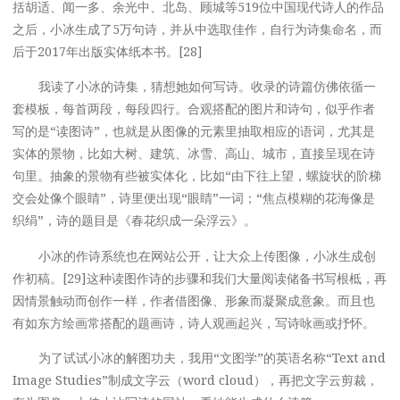
括胡适、闻一多、余光中、北岛、顾城等519位中国现代诗人的作品
之后，小冰生成了5万句诗，并从中选取佳作，自行为诗集命名，而
后于2017年出版实体纸本书。[28]
我读了小冰的诗集，猜想她如何写诗。收录的诗篇仿佛依循一
套模板，每首两段，每段四行。合观搭配的图片和诗句，似乎作者
写的是“读图诗”，也就是从图像的元素里抽取相应的语词，尤其是
实体的景物，比如大树、建筑、冰雪、高山、城市，直接呈现在诗
句里。抽象的景物有些被实体化，比如“由下往上望，螺旋状的阶梯
交会处像个眼睛”，诗里便出现“眼睛”一词；“焦点模糊的花海像是
织绢”，诗的题目是《春花织成一朵浮云》。
小冰的作诗系统也在网站公开，让大众上传图像，小冰生成创
作初稿。[29]这种读图作诗的步骤和我们大量阅读储备书写根柢，再
因情景触动而创作一样，作者借图像、形象而凝聚成意象。而且也
有如东方绘画常搭配的题画诗，诗人观画起兴，写诗咏画或抒怀。
为了试试小冰的解图功夫，我用“文图学”的英语名称“Text and
Image Studies”制成文字云（word cloud），再把文字云剪裁，