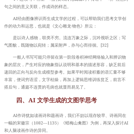
句之间的意义关联，作成诗的样态。
AI经由图像辨识而生成文学的过程，可以帮助我们思考文学创
作的动力和运思，也就是《文心雕龙·物色》所云：
是以诗人感物，联类不穷。流连万象之际，沉吟视听之区；写
气图貌，既随物以宛转；属采附声，亦与心而徘徊。[32]
一般人书写可能只停留在第一阶段卷积神经网络输入和辨识物
象的层次，产生对应的物象指认说明和基本的描述形容，缺乏前后
递回的正向与反向生成模型参考。如果平时阅读积蓄的语汇量不够
丰富，便词穷语涩，文字枯燥，再加上逻辑思维训练贫乏，前言不
搭后句，通篇不连贯的毛病也就显而易见了。
四、AI 文学生成的文图学思考
AI作诗犹如读画诗和题画诗，我们不妨以现存较早、诗画同在
一幅的宋徽宗（1082—1135）《蜡梅山禽图》为例，再深入探讨AI
和人脑读画作诗的异同。