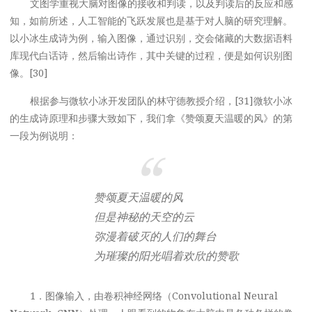
文图学重视大脑对图像的接收和判读，以及判读后的反应和感
知，如前所述，人工智能的飞跃发展也是基于对人脑的研究理解。
以小冰生成诗为例，输入图像，通过识别，交会储藏的大数据语料
库现代白话诗，然后输出诗作，其中关键的过程，便是如何识别图
像。[30]
根据参与微软小冰开发团队的林守德教授介绍，[31]微软小冰
的生成诗原理和步骤大致如下，我们拿《赞颂夏天温暖的风》的第
一段为例说明：
赞颂夏天温暖的风
但是神秘的天空的云
弥漫着破灭的人们的舞台
为璀璨的阳光唱着欢欣的赞歌
1．图像输入，由卷积神经网络（Convolutional Neural