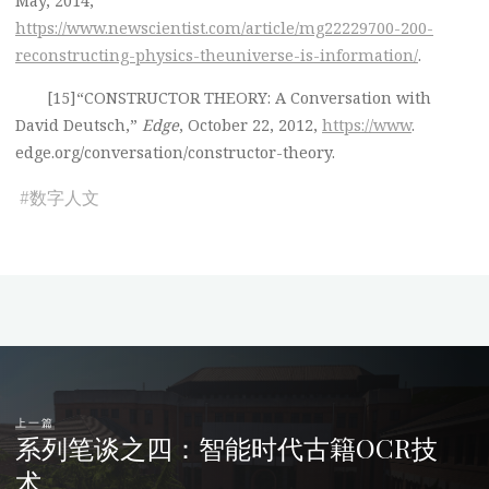
https://www.newscientist.com/article/mg22229700-200-
reconstructing-physics-theuniverse-is-information/
.
[15]“CONSTRUCTOR THEORY: A Conversation with
David Deutsch,”
Edge
, October 22, 2012,
https://www
.
edge.org/conversation/constructor-theory.
#
数字人文
上一篇
系列笔谈之四：智能时代古籍OCR技
术