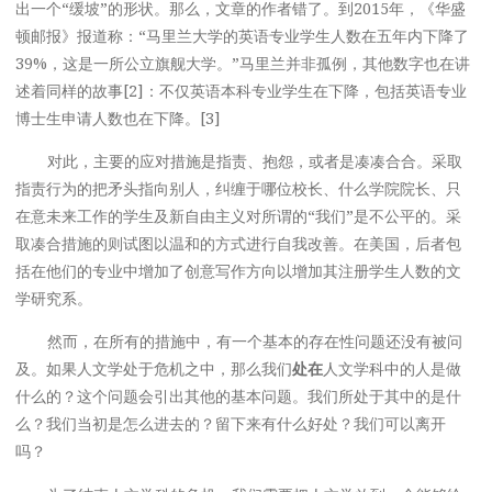
出一个“缓坡”的形状。那么，文章的作者错了。到2015年，《华盛
顿邮报》报道称：“马里兰大学的英语专业学生人数在五年内下降了
39%，这是一所公立旗舰大学。”马里兰并非孤例，其他数字也在讲
述着同样的故事[2]：不仅英语本科专业学生在下降，包括英语专业
博士生申请人数也在下降。[3]
对此，主要的应对措施是指责、抱怨，或者是凑凑合合。采取
指责行为的把矛头指向别人，纠缠于哪位校长、什么学院院长、只
在意未来工作的学生及新自由主义对所谓的“我们”是不公平的。采
取凑合措施的则试图以温和的方式进行自我改善。在美国，后者包
括在他们的专业中增加了创意写作方向以增加其注册学生人数的文
学研究系。
然而，在所有的措施中，有一个基本的存在性问题还没有被问
及。如果人文学处于危机之中，那么我们
处在
人文学科中的人是做
什么的？这个问题会引出其他的基本问题。我们所处于其中的是什
么？我们当初是怎么进去的？留下来有什么好处？我们可以离开
吗？