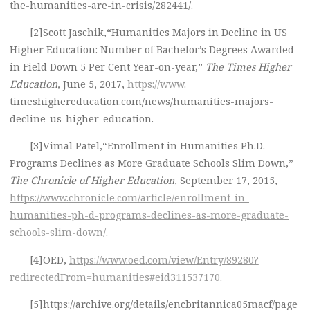
the-humanities-are-in-crisis/282441/.
[2]Scott Jaschik,“Humanities Majors in Decline in US
Higher Education: Number of Bachelor’s Degrees Awarded
in Field Down 5 Per Cent Year-on-year,”
The Times Higher
Education,
June 5, 2017,
https://www
.
timeshighereducation.com/news/humanities-majors-
decline-us-higher-education.
[3]Vimal Patel,“Enrollment in Humanities Ph.D.
Programs Declines as More Graduate Schools Slim Down,”
The Chronicle of Higher Education
, September 17, 2015,
https://www.chronicle.com/article/enrollment-in-
humanities-ph-d-programs-declines-as-more-graduate-
schools-slim-down/
.
[4]OED,
https://www.oed.com/view/Entry/89280?
redirectedFrom=humanities#eid311537170
.
[5]https://archive.org/details/encbritannica05macf/page