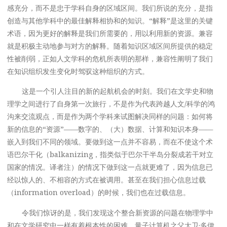
感充分，而不是忠于学科自身的区域区间。我们所说的充分，是指
创造与其他学科中的最佳解释相协和的知识。“解释”是这里的关键
术语，因为更好的解释是我们所需要的，用以利用新的资源。兼容
就是积极主动地参与对方的解释。随着知识区域区间所提供的稳定
性被削弱，正如人文学科的危机所表明的那样，兼容性阐明了我们
在知识组织发生变化时驾驭这种组织的方式。
这是一个引人注目的新的起航机会的时刻。我们在文学史和物
理学之间进行了自身第一次旅行，不是作为代表跨越人文/科学的鸿
沟来交流观点，而是作为两个学科来试图解决同样的问题：如何将
新的信息的“资源”——数字的、（大）数据、计算和知识本身——
嵌入到我们不同的领域。要做到这一点并不容易，而在不使这个术
语巴尔干化（balkanizing，指类似于巴尔干半岛分裂成若干对立
国家的情况。译者注）的情况下做到这一点就更难了，因为信息已
经以惊人的、不相容的方式在被调用。甚至在我们担心信息过载
（information overload）的时候，我们也在过载信息。
令我们惊讶的是，我们发现这个整合新资源的问题在物理学中
和在文学研究中一样有着根本性的困难。量子计算机之父大卫·多伊