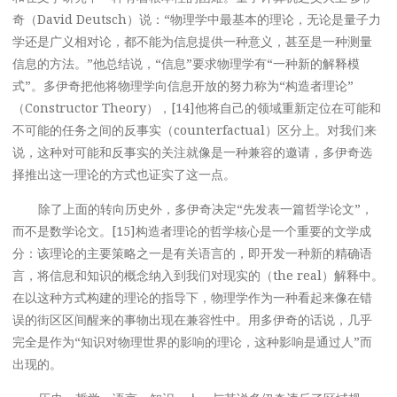
奇（David Deutsch）说：“物理学中最基本的理论，无论是量子力
学还是广义相对论，都不能为信息提供一种意义，甚至是一种测量
信息的方法。”他总结说，“信息”要求物理学有“一种新的解释模
式”。多伊奇把他将物理学向信息开放的努力称为“构造者理论”
（Constructor Theory），[14]他将自己的领域重新定位在可能和
不可能的任务之间的反事实（counterfactual）区分上。对我们来
说，这种对可能和反事实的关注就像是一种兼容的邀请，多伊奇选
择推出这一理论的方式也证实了这一点。
除了上面的转向历史外，多伊奇决定“先发表一篇哲学论文”，
而不是数学论文。[15]构造者理论的哲学核心是一个重要的文学成
分：该理论的主要策略之一是有关语言的，即开发一种新的精确语
言，将信息和知识的概念纳入到我们对现实的（the real）解释中。
在以这种方式构建的理论的指导下，物理学作为一种看起来像在错
误的街区区间醒来的事物出现在兼容性中。用多伊奇的话说，几乎
完全是作为“知识对物理世界的影响的理论，这种影响是通过人”而
出现的。