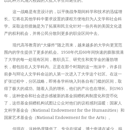
以此种方式涌入校园的大批大学生而诞生的。
这一战略是有意设计的，以平衡战争期间科学和技术的迅猛增
长。它将在其他学科中要求设置的课程方便地归为人文学和社会科
学。采取这些措施是为了拓展和民主化针对一份共有的美国文化遗
产的权利机会，并将公民分散到更多的职业区间中去。
现代高等教育的“大爆炸”随之而来，越来越多的大学向更宽范
围内的学生提供了更多的机会。1950年代后60年间快速的膨胀填满
了大学的每一处现有区间，教职员工、研究生和奖学金的蓬勃增
长，都包括在人文学科内。正是在那个时期的这一泡沫中，许多目
前参与辩论人文学科命运的人第一次进入了大学这个社区。在这一
扩张过程中，分区战略，即将各学科纳入到各自有门槛的区间，取
得了极大的成功。随着人员的增长，他们的产出也在增长。到1965
年，这种使命和社会进步感被新的基金捐赠机构制度化和货币化
了，这些基金捐赠机构试图让公众对他们的议程感到温暖：国家人
文科学基金会（National Endowment for the Humanities）和
国家艺术基金会（National Endowment for the Arts）。
但现在，这种热度降低了。专业在缩减，博士申请在减少，捐