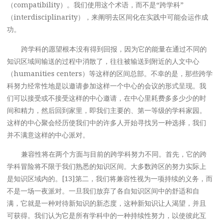
（compatibility）。我们使用这个术语，而不是“跨学科”
（interdisciplinarity），来阐明去区间化在实践中可能会运作成
功。
跨学科的愿望根本没有得到回报，因为它的能量在通过不同的
知识区域间输送的过程中消散了，往往被输送到附近的人文中心
（humanities centers）等这样的区间总部。不幸的是，那些跨学
科努力经常性地是以邀请参加这样一个中心的会议的形式呈现。我
们可以接受或不接受这样的中心邀请，在中心里耗费多多少少的时
间和精力，然后回到家里，即我们主要的、第一等级的学科家园。
这样的中心聚会经历使我们中的许多人开始寻找另一种选择，我们
并不满意这样的中心派对。
兼容性将在两个方面与目前的跨学科努力不同。首先，它的跨
学科冒险将不限于我们熟悉的知识区间。大多数跨区的努力实际上
是知识区域内的。[13]第二，我们将兼容性视为一项持续的义务，而
不是一场一夜派对。一旦我们放弃了各自知识区间中的舒适和自
满，它就是一种对待新知识的新态度，这种新知识让人渴望，并且
可获得。我们认为它是所有学科中的一种持续性努力，以使彼此互