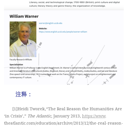
注释：
[1]Heidi Tworek,“The Real Reason the Humanities Are
‘in Crisis’,”
The Atlantic
, January 2013,
https://www
.
theatlantic.com/education/archive/2013/12/the-real-reason-