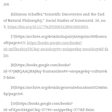
/n6.
[6]Simon Schaffer,“Scientific Discoveries and the End
of Natural Philosophy,”
Social Studies of Science
,vol. 16, no.
3,
https://doi.org/10.1177%2F030631286016003001
.
[7]https://archive.org/details/inquiryintoprinc00thomu
oft/page/n15;
https://books.google.com/books?
id=xxTkozhjgT0C&q=sociology#v=snippet&q=sociology&f=fa
lse
.
[8]https://books.google.com/books?
id=97yRBQAAQBAJ&q=humanities#v=onepage&q=culture&
f=false.
[9]https://archive.org/details/generaleducation032440m
bp/page/n6.
[10]https://books.google.com/books?
id=sPXpnvI44gwC&q=377#v=snippet&q=377&f=false.