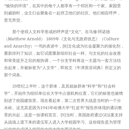
“愉快的环境”，在其中的每个人都享有一个邻区和一个家。家园受
到威胁时，业主们会聚集在一起捍卫他们的社区。他们相应呼声，
责无旁贷。
那个使得人文科学形成的呼声是“文化”。在马修·阿诺德
（Matthew Arnold） 1869年《文化与无政府状态》（Culture
and Anarchy）一书的表述中，[8]文化成为社会凝聚力的催化剂，
重新排列了知识，如它试图重新组织社会一样。与文化的社会改善
和审美提升之目的相协调，一个分支学科将这一主题与一套方法结
合起来，并被标签为“人文学”，即前文《牛津英语词典》所定义的
那个词条。
20世纪上半叶，这个群体，及其姐妹群体“科学”和“社会科
学”，开始作为组织单位在大学中占据机构位置，它们的标签也被镌
刻进了校园建筑里。现在看起来，第二次世界大战是当时的一个分
水岭。这尤其是因为1945年哈佛大学“红皮书”报告所体现的通识教
育的兴起，这是一份课程宣言。[9]当时，美国政府通过GI法案支持
从战场上退下来的退伍军人进入大学校园学习。这份报告是为管理