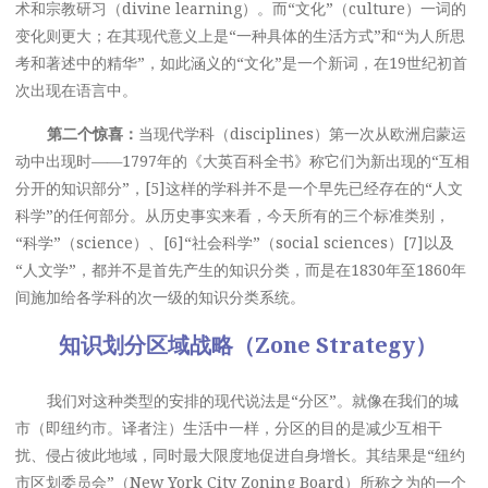
术和宗教研习（divine learning）。而“文化”（culture）一词的
变化则更大；在其现代意义上是“一种具体的生活方式”和“为人所思
考和著述中的精华”，如此涵义的“文化”是一个新词，在19世纪初首
次出现在语言中。
第二个惊喜
：
当现代学科（disciplines）第一次从欧洲启蒙运
动中出现时——1797年的《大英百科全书》称它们为新出现的“互相
分开的知识部分”，[5]这样的学科并不是一个早先已经存在的“人文
科学”的任何部分。从历史事实来看，今天所有的三个标准类别，
“科学”（science）、[6]“社会科学”（social sciences）[7]以及
“人文学”，都并不是首先产生的知识分类，而是在1830年至1860年
间施加给各学科的次一级的知识分类系统。
知识划分区域战略（
Zone Strategy
）
我们对这种类型的安排的现代说法是“分区”。就像在我们的城
市（即纽约市。译者注）生活中一样，分区的目的是减少互相干
扰、侵占彼此地域，同时最大限度地促进自身增长。其结果是“纽约
市区划委员会”（New York City Zoning Board）所称之为的一个