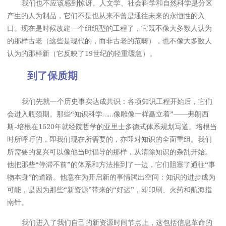
我们也不应该感到惊讶。人文学、社会科学和自然科学是分区
产生的人为制品，它们不是也从来不曾是通往未来的永恒性的入
口。现在是时候改建一个组织型的工程了，它既不像大多数人认为
的那样古老（这些是现代的，而非古老的范畴），也不像大多数人
认为的那样新（它反映了19世纪的轻重缓急）。
到了保质期
我们先就一个历史事实达成共识：各项知识工程开始后，它们
会进入瓶颈期。那些“知识科学……像雕像一样矗立着”——弗朗西
斯-培根在1620年就经院哲学的亚里士多德式体系规划写道。培根当
时所呼吁的，即我们现在所需要的，亦即对知识的全面重组。我们
所需要的复兴可以像他当时倡导的那样，从清除知识的杂乱开始。
他把那些“停滞不前”的体系和方法推到了一边，它们阻塞了通往“事
物本身”的道路。他意在为开启新的事情腾出空间：知识的进步成为
可能，是因为那些“新资源”带来的“好运”，即印刷、火药和航海指
南针。
我们进入了我们自己的新资源时间节点上，这包括信息革命的