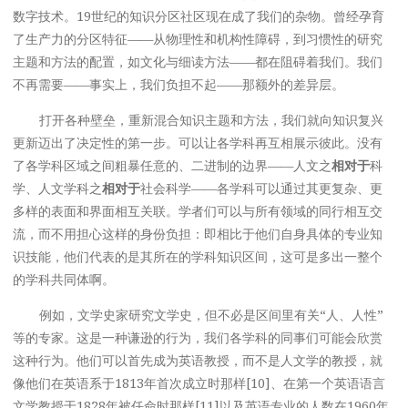
数字技术。19世纪的知识分区社区现在成了我们的杂物。曾经孕育
了生产力的分区特征——从物理性和机构性障碍，到习惯性的研究
主题和方法的配置，如文化与细读方法——都在阻碍着我们。我们
不再需要——事实上，我们负担不起——那额外的差异层。
打开各种壁垒，重新混合知识主题和方法，我们就向知识复兴
更新迈出了决定性的第一步。可以让各学科再互相展示彼此。没有
了各学科区域之间粗暴任意的、二进制的边界——人文之
相对于
科
学、人文学科之
相对于
社会科学——各学科可以通过其更复杂、更
多样的表面和界面相互关联。学者们可以与所有领域的同行相互交
流，而不用担心这样的身份负担：即相比于他们自身具体的专业知
识技能，他们代表的是其所在的学科知识区间，这可是多出一整个
的学科共同体啊。
例如，文学史家研究文学史，但不必是区间里有关“人、人性”
等的专家。这是一种谦逊的行为，我们各学科的同事们可能会欣赏
这种行为。他们可以首先成为英语教授，而不是人文学的教授，就
像他们在英语系于1813年首次成立时那样[10]、在第一个英语语言
文学教授于1828年被任命时那样[11]以及英语专业的人数在1960年