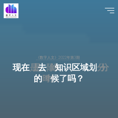
跳
至
数字人
内
文 |
容
DHCN
《数字人文》2022年第3期
现
在
是
去
除
知
识
区
域
划
分
的
时
候
了
吗
？