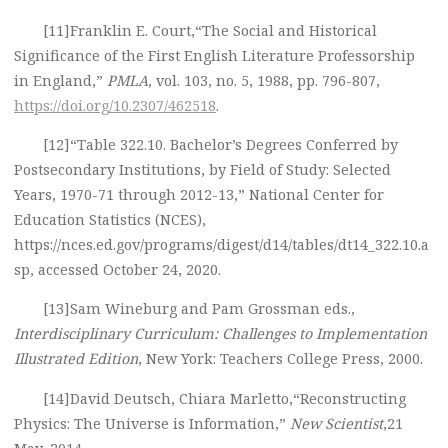
[11]Franklin E. Court,“The Social and Historical
Significance of the First English Literature Professorship
in England,”
PMLA
, vol. 103, no. 5, 1988, pp. 796-807,
https://doi.org/10.2307/462518
.
[12]“Table 322.10. Bachelor’s Degrees Conferred by
Postsecondary Institutions, by Field of Study: Selected
Years, 1970-71 through 2012-13,” National Center for
Education Statistics (NCES),
https://nces.ed.gov/programs/digest/d14/tables/dt14_322.10.a
sp, accessed October 24, 2020.
[13]Sam Wineburg and Pam Grossman eds.,
Interdisciplinary Curriculum: Challenges to Implementation
Illustrated Edition
, New York: Teachers College Press, 2000.
[14]David Deutsch, Chiara Marletto,“Reconstructing
Physics: The Universe is Information,”
New Scientist
,21
May, 2014,