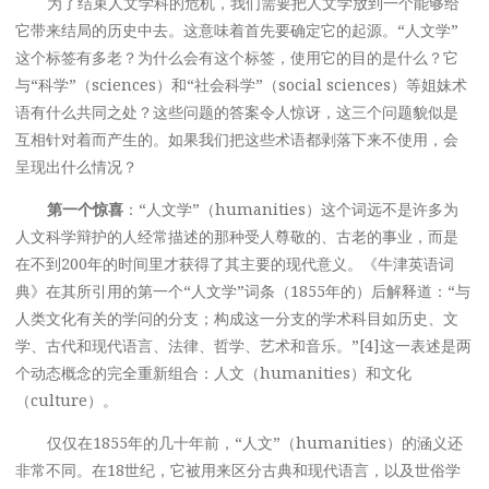
为了结束人文学科的危机，我们需要把人文学放到一个能够给
它带来结局的历史中去。这意味着首先要确定它的起源。“人文学”
这个标签有多老？为什么会有这个标签，使用它的目的是什么？它
与“科学”（sciences）和“社会科学”（social sciences）等姐妹术
语有什么共同之处？这些问题的答案令人惊讶，这三个问题貌似是
互相针对着而产生的。如果我们把这些术语都剥落下来不使用，会
呈现出什么情况？
第一个惊喜
：“人文学”（humanities）这个词远不是许多为
人文科学辩护的人经常描述的那种受人尊敬的、古老的事业，而是
在不到200年的时间里才获得了其主要的现代意义。《牛津英语词
典》在其所引用的第一个“人文学”词条（1855年的）后解释道：“与
人类文化有关的学问的分支；构成这一分支的学术科目如历史、文
学、古代和现代语言、法律、哲学、艺术和音乐。”[4]这一表述是两
个动态概念的完全重新组合：人文（humanities）和文化
（culture）。
仅仅在1855年的几十年前，“人文”（humanities）的涵义还
非常不同。在18世纪，它被用来区分古典和现代语言，以及世俗学