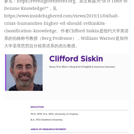
参见：https://reenlightenment.org。原文标题为“Is It Time to
Dezone Knowledge?”，见
https://www.insidehighered.com/views/2019/11/04/halt-
crisis-humanities-higher-ed-should-rethinkits-
classification-knowledge。作者Clifford Siskin是纽约大学英语
系的伯格称号教授（Berg Professor），William Warner是加州
大学圣塔芭芭拉分校英语系的杰出教授。