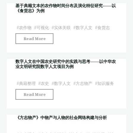
书
史
基于典籍文本的农作物时间分布及演化特征研究——以
语
《食货志》为例
领
义
域
知
的
#
农作物
#
可视化
#
实体关联
#
数字人文
#
食货志
识
数
组
"基
Read More
字
织
于
人
与
典
文
多
籍
数字人文在中国农史研究中的实践与思考——以中华农
研
业文明研究院数字人文项目为例
维
文
究
知
本
基
识
的
#
典籍整理
#
农史
#
数字人文
#
方志物产
#
知识服务
础
发
农
设
"数
Read More
现
作
施
字
研
物
建
人
究"
时
设
文
《方志物产》中物产与人物的社会网络构建与分析
间
研
在
分
究
中