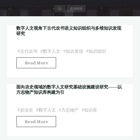
首
农业科技
页
数字人文视角下古代农书语义知识组织与多维知识发现
研究
#
古代农书
#
数字人文
#
知识发现
#
知识组织
"数
Read More
字
人
文
面向农史领域的数字人文研究基础设施建设研究——以
方志物产知识库构建为引
视
角
下
#
农业史
#
数字人文
#
方志物产
#
知识库
古
"面
Read More
代
向
农
农