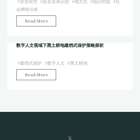
#
农史研究
#
命名实体识别
#
地方志
#
知识挖掘
#
社
布
——
国
会网络分析
及
以
农
演
"《方
方
Read More
史
化
志
志
研
特
物
物
究
征
产》
产
数字人文视域下黑土耕地建档式保护策略探析
中
研
中
知
的
究
物
识
实
#
建档式保护
#
数字人文
#
黑土耕地
——
产
库
践
以
"数
Read More
与
构
与
《食
字
人
建
思
货
人
物
为
考
志》
文
的
引"
——
为
视
社
以
例"
域
会
中
下
网
华
黑
络
农
土
构
业