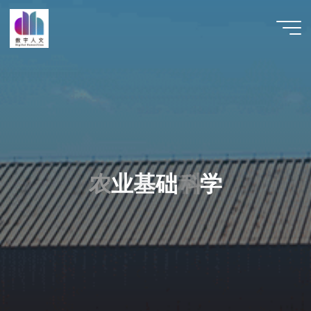
跳
至
数字人
内
文 |
容
DHCN
农
业
基
础
科
科
学