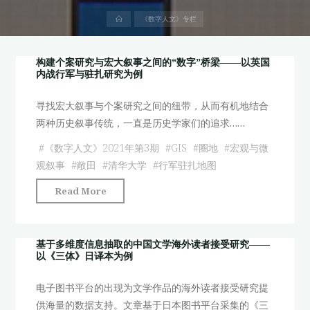
首
《数字人文》专栏
页
构建个案研究与宏大叙事之间的“数字”桥梁——以英国
内战行军与驻扎研究为例
寻找宏大叙事与个案研究之间的纽带，从而有机地结合
两种历史叙事传统，一直是历史学家们的追求……
#
《数字人文》2021年第3期
#
GIS
#
圈地
#
宏观与微
观叙事
#
敞田
#
清华大学
#
行军驻扎地图
"构
Read More
建
个
案
基于多维度信息抽取的中国文学海外读者接受研究——
以《三体》日译本为例
研
究
电子图书平台的出现为文学作品的海外读者接受研究提
与
供海量的数据支持。文章基于日本图书平台采集的《三