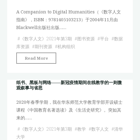
军
访
学
与
A Companion to Digital Humanities（《数字人文
谈
海
驻
指南》，ISBN：9781405103213）于2004年11月由
录"
外
扎
Blackwell出版社出版……
读
研
者
#
《数字人文》2021年第3期
#
图书资源
#
平台
#
数据
究
接
库资源
#
期刊资源
#
机构组织
为
受
例"
"数
Read More
研
字
究
人
——
文
纸书、黑板与网络——新冠疫情期间在线教学的一则微
以
观叙事与省思
部
《三
分
体》
2020年春季学期，我在华东师范大学教育学部开设硕士
相
日
课程《中国教育名著选读》及《生活史研究》。突如其
关
译
来的……
资
本
源
#
《数字人文》2021年第3期
#
教学
#
数字人文
#
清华
为
简
大学
例"