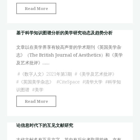
介"
"纸
Read More
书、
黑
板
基于科学知识图谱分析的美学研究动态及趋势分析
与
文章以在美学界享有较高声誉的学术期刊《英国美学杂
网
志》（The British Journal of Aesthetics）和《美学
络
及艺术批评》……
——
新
#
《数字人文》2021年第3期
#
《美学及艺术批评》
冠
#
《英国美学杂志》
#
CiteSpace
#
清华大学
#
科学知
疫
识图谱
#
美学
情
"基
Read More
期
于
间
科
在
学
论信息时代下的互见文献研究
线
知
教
古代文献多有互见文字，其中有后出者取用前修，亦有
识