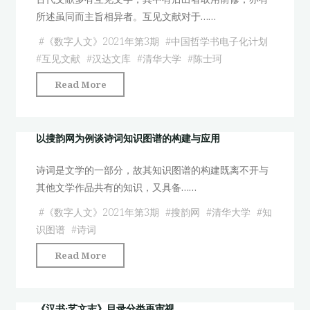
学
所述虽同而主旨相异者。互见文献对于……
图
的
谱
一
#
《数字人文》2021年第3期
#
中国哲学书电子化计划
分
则
#
互见文献
#
汉达文库
#
清华大学
#
陈士珂
析
微
"论
Read More
的
观
信
美
叙
息
学
事
时
以搜韵网为例谈诗词知识图谱的构建与应用
研
与
代
究
省
诗词是文学的一部分，故其知识图谱的构建既离不开与
下
动
思"
其他文学作品共有的知识，又具备……
的
态
互
及
#
《数字人文》2021年第3期
#
搜韵网
#
清华大学
#
知
见
趋
识图谱
#
诗词
文
势
"以
Read More
献
分
搜
研
析"
韵
究"
网
《汉书·艺文志》目录分类再审视