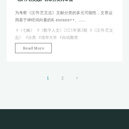
为
为考察《汉书·艺文志》文献分类的多元可能性，文章运
例
用基于神经词向量的K-means++、……
谈
诗
#
《七略》
#
《数字人文》2021年第3期
#
《汉书·艺文
词
志》
#
分类
#
清华大学
#
自动聚类
知
"《汉
Read More
识
书
图
·
谱
艺
的
文
构
1
2
志》
建
文
目
与
录
应
章
分
用"
类
分
再
审