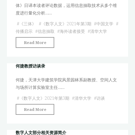
宏
体》日译本读者评论数据，运用信息抽取技术从多个维
大
度进行量化分析……
叙
事
#
《三体》
#
《数字人文》2021年第3期
#
中国文学
#
之
传播启示
#
信息抽取
#
海外读者接受
#
清华大学
间
"基
Read More
的
于
“数
多
字”
维
何捷教授访谈录
桥
度
梁
何捷，天津大学建筑学院风景园林系副教授、空间人文
信
——
与场所计算实验室主任……
息
以
抽
#
《数字人文》2021年第3期
#
清华大学
#
访谈
英
取
国
"何
Read More
的
内
捷
中
战
教
国
行
授
数字人文部分相关资源简介
文