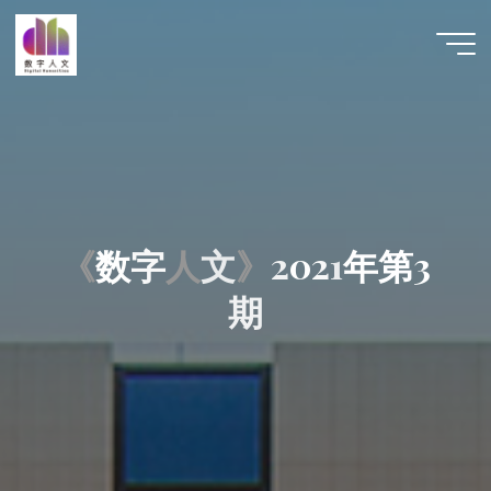
跳
至
数字人
内
文 |
容
DHCN
《
数
字
人
文
》
2
0
2
1
年
第
3
期