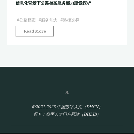
河”:
信息化背景下公路档案服务能力建设探析
河”
从
基
设
础
#
公路档案
#
服务能力
#
路径选择
想
数
"信
Read More
到
据
息
可
平
化
能"
台
背
建
景
设"
下
公
路
档
案
服
©2021-2025 中国数字人文（DHCN）
务
原名：数字人文门户网站（DHLIB）
能
力