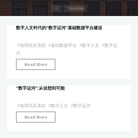
首
工程科技II辑
页
数字人文时代的“数字运河”基础数据平台建设
#
地理信息系统
#
基础数据平台
#
数字人文
#
数字运
河
"数
Read More
字
人
文
“数字运河”:从设想到可能
时
代
#
地理信息系统
#
数字人文
#
数字运河
的
"“数
Read More
“数
字
字
运
运