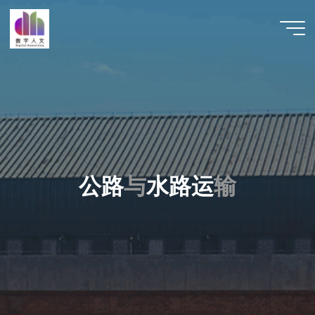
跳
至
数字人
内
文 |
容
DHCN
公
路
与
与
水
路
运
输
输