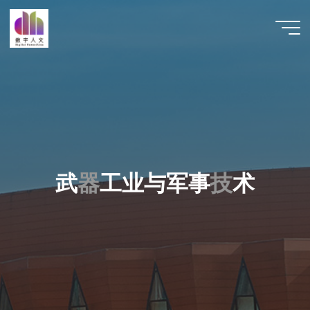
跳
至
数字人
内
文 |
容
DHCN
武
器
工
业
与
军
事
技
技
术