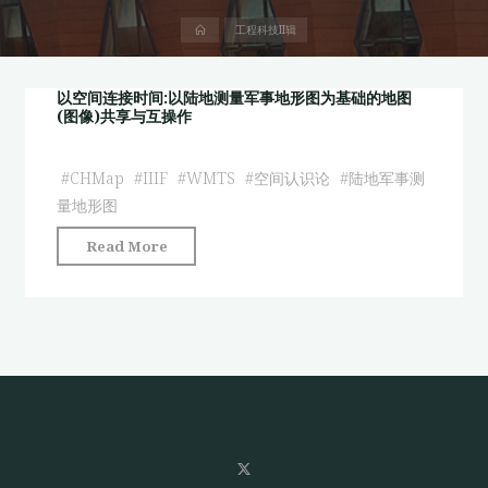
首
工程科技II辑
页
以空间连接时间:以陆地测量军事地形图为基础的地图
(图像)共享与互操作
#
CHMap
#
IIIF
#
WMTS
#
空间认识论
#
陆地军事测
量地形图
"以
Read More
空
间
连
接
时
间:
以
陆