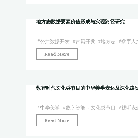
在
人
交
逻
文
流
辑
地方志数据要素价值形成与实现路径研究
视
的
与
域
困
提
下
#
公共数据开发
#
古籍开发
#
地方志
#
数字人
境
升
《人
与
路
"地
Read More
民
策
径"
方
日
略
志
报》
研
数
建
究"
数智时代文化类节目的中华美学表达及深化路
据
构
要
的
素
#
中华美学
#
数字智能
#
文化类节目
#
视听表
“幸
价
福”
"数
Read More
值
概
智
形
念
时