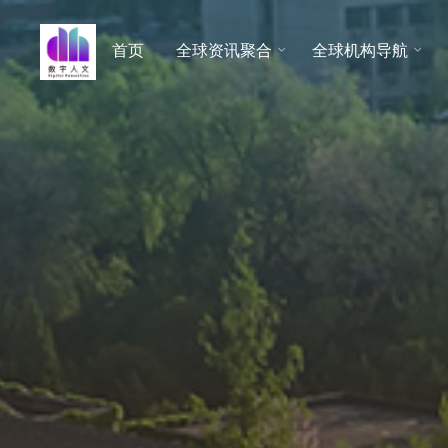
跳
至
首页
全球资讯聚合
全球机构导航
数字人
内
文 |
容
DHCN