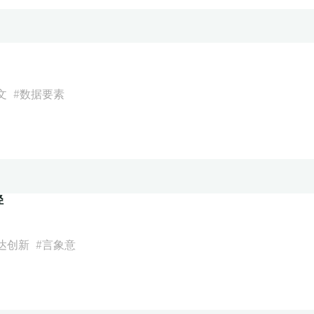
文
#
数据要素
径
达创新
#
言象意