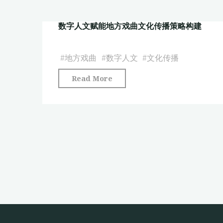
成
演
代
与
变
数字人文赋能地方戏曲文化传播策略构建
文
实
研
化
现
究
类
#
地方戏曲
#
数字人文
#
文化传播
路
(1949
节
径
—
"数
Read More
目
研
2024)"
字
的
究"
人
中
文
华
赋
美
能
学
地
表
方
达
戏
及
曲
深
文
化