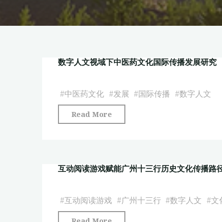
数字人文视域下中医药文化国际传播发展研究
#
中医药文化
#
发展
#
国际传播
#
数字人文
"数
Read More
字
人
文
互动阅读游戏赋能广州十三行历史文化传播路
视
域
下
#
互动阅读游戏
#
广州十三行
#
数字人文
#
文
中
"互
Read More