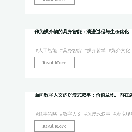
医
动
药
阅
文
读
化
作为媒介物的具身智能：演进过程与生态优化
游
国
戏
际
赋
#
人工智能
#
具身智能
#
媒介哲学
#
媒介文化
传
能
播
"作
Read More
广
发
为
州
展
媒
十
研
介
三
究"
面向数字人文的沉浸式叙事：价值呈现、内在
物
行
的
历
具
#
叙事策略
#
数字人文
#
沉浸式叙事
#
虚拟现
史
身
文
"面
Read More
智
化