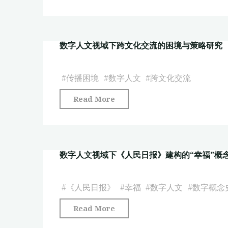
向
能：
传
数
演
播
字
进
路
数字人文视域下跨文化交流的困境与策略研究
人
过
径
文
程
研
的
#
传播困境
#
数字人文
#
跨文化交流
与
究"
沉
生
"数
Read More
浸
态
字
式
优
人
叙
化"
文
事：
数字人文视域下《人民日报》建构的“幸福”概念演变
视
价
域
值
下
#
《人民日报》
#
幸福
#
数字人文
#
数字概念
呈
跨
现、
"数
Read More
文
内
字
化