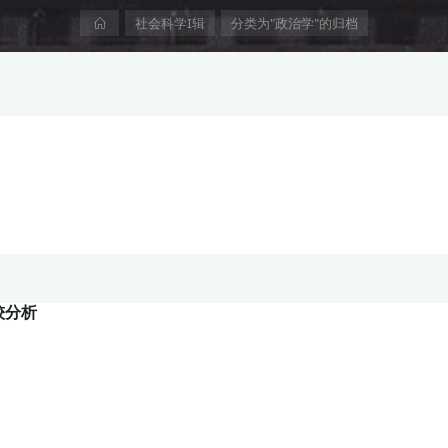
首
社会科学I辑
分类为"政治学"的归档
页
较分析