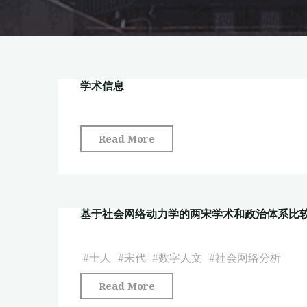
学术信息
"学
Read More
术
信
息"
基于社会网络动力学的两宋学术和政治体系比
#
士人
#
宋代
#
数字人文
#
社会网络分析
"基
Read More
于