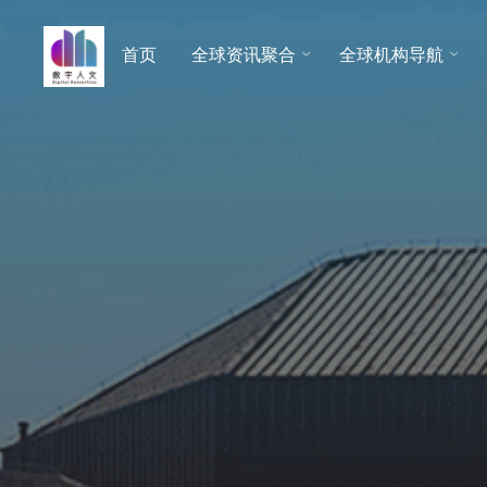
跳
至
首页
全球资讯聚合
全球机构导航
数字人
内
文 |
容
DHCN