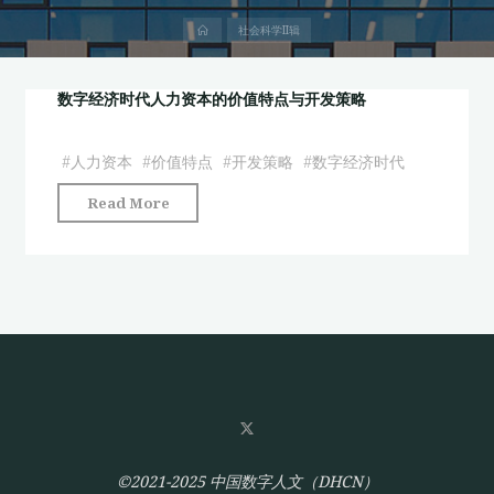
首
社会科学II辑
页
数字经济时代人力资本的价值特点与开发策略
#
人力资本
#
价值特点
#
开发策略
#
数字经济时代
"数
Read More
字
经
济
时
代
人
力
资
本
的
©2021-2025 中国数字人文（DHCN）