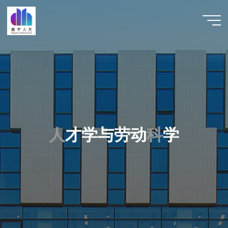
跳
至
数字人
内
文 |
容
DHCN
人
才
学
与
劳
动
科
学