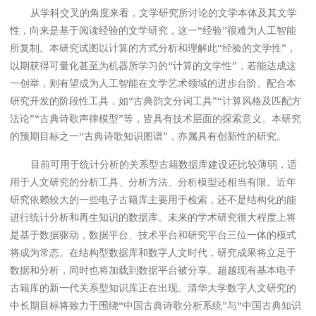
从学科交叉的角度来看，文学研究所讨论的文学本体及其文学
性，向来是基于阅读经验的文学研究，这一“经验”很难为人工智能
所复制。本研究试图以计算的方式分析和理解此“经验的文学性”，
以期获得可量化甚至为机器所学习的“计算的文学性”，若能达成这
一创举，则有望成为人工智能在文学艺术领域的进步台阶。配合本
研究开发的阶段性工具，如“古典韵文分词工具”“计算风格及匹配方
法论”“古典诗歌声律模型”等，皆具有技术层面的探索意义。本研究
的预期目标之一“古典诗歌知识图谱”，亦属具有创新性的研究。
目前可用于统计分析的关系型古籍数据库建设还比较薄弱，适
用于人文研究的分析工具、分析方法、分析模型还相当有限。近年
研究依赖较大的一些电子古籍库主要用于检索，还不是结构化的能
进行统计分析和再生知识的数据库。未来的学术研究很大程度上将
是基于数据驱动，数据平台、技术平台和研究平台三位一体的模式
将成为常态。在结构型数据库和数字人文时代，研究成果将立足于
数据和分析，同时也将加载到数据平台被分享。超越现有基本电子
古籍库的新一代关系型知识库正在出现。清华大学数字人文研究的
中长期目标将致力于围绕“中国古典诗歌分析系统”与“中国古典知识