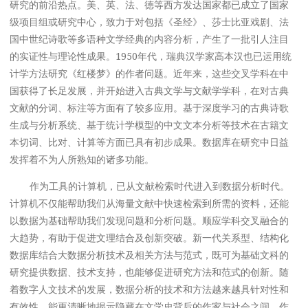
研究的前沿热点。美、英、法、德等西方发达国家都已成立了国家
级项目组或研究中心，致力于对包括《圣经》、莎士比亚戏剧、法
国中世纪诗歌等多语种文学经典的内容分析，产生了一批引人注目
的实证性与理论性成果。1950年代，瑞典汉学家高本汉也已运用统
计学方法研究《红楼梦》的作者问题。近年来，这些交叉学科在中
国获得了长足发展，并开始进入古典文学与文献学学科，在对古典
文献的分词、标注等方面有了较多应用。基于深度学习的古典诗歌
生成与分析系统、基于统计学模型的中文文本分析等技术在古籍文
本切词、比对、计算等方面已具有初步成果。数据库在研究中日益
发挥着不为人所熟知的诸多功能。
作为工具的计算机，已从文献检索时代进入到数据分析时代。
计算机不仅能帮助我们从海量文献中快速检索到所需的资料，还能
以数据为基础帮助我们发现问题和分析问题。顺应学科交叉融合的
大趋势，有助于促进文理结合及创新突破。新一代关系型、结构化
数据库结合大数据分析技术及相关方法与范式，既可为基础文科的
研究提供数据、技术支持，也能够促进研究方法和范式的创新。随
着数字人文技术的发展，数据分析的技术和方法越来越具针对性和
有效性，能更清晰地揭示隐藏在文学史背后的作家与社会之间、作