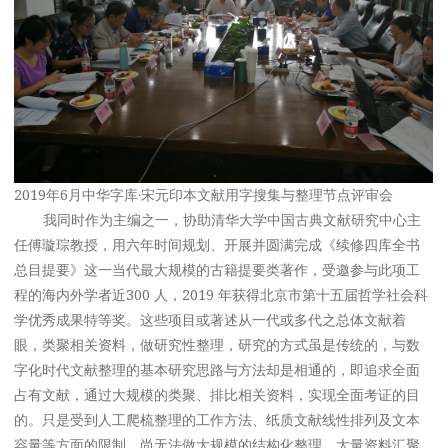
2019年6月中华字库·宋元印本文献用字搜集与整理节点评审会
我同时作为主编之一，协助清华大学中国古典文献研究中心主
任傅璇琮教授，用六年时间规划、开展并圆满完成《续修四库全书
总目提要》这一当代最大规模的古籍提要类著作，受邀参与此项工
程的海内外学者近300 人，2019 年获得北京市第十五届哲学社会科
学优秀成果特等奖。这些项目或著述从一代或多代之总体文献着
眼，类聚相关资料，做研究性整理，研究的方式虽是传统的，与数
字化时代文献整理的基本研究思路与方法却是相通的，即追求全面
占有文献，通过大规模的类聚、排比相关资料，实现全面考证的目
的。只是受到人工爬梳整理的工作方法、纸质文献线性排列及文本
容量等方面的限制，尚无法做大规模的结构化整理、大量资料汇聚