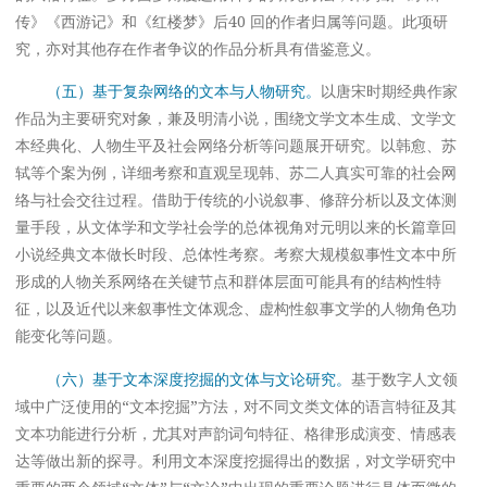
传》《西游记》和《红楼梦》后40 回的作者归属等问题。此项研
究，亦对其他存在作者争议的作品分析具有借鉴意义。
（五）基于复杂网络的文本与人物研究。
以唐宋时期经典作家
作品为主要研究对象，兼及明清小说，围绕文学文本生成、文学文
本经典化、人物生平及社会网络分析等问题展开研究。以韩愈、苏
轼等个案为例，详细考察和直观呈现韩、苏二人真实可靠的社会网
络与社会交往过程。借助于传统的小说叙事、修辞分析以及文体测
量手段，从文体学和文学社会学的总体视角对元明以来的长篇章回
小说经典文本做长时段、总体性考察。考察大规模叙事性文本中所
形成的人物关系网络在关键节点和群体层面可能具有的结构性特
征，以及近代以来叙事性文体观念、虚构性叙事文学的人物角色功
能变化等问题。
（六）基于文本深度挖掘的文体与文论研究。
基于数字人文领
域中广泛使用的“文本挖掘”方法，对不同文类文体的语言特征及其
文本功能进行分析，尤其对声韵词句特征、格律形成演变、情感表
达等做出新的探寻。利用文本深度挖掘得出的数据，对文学研究中