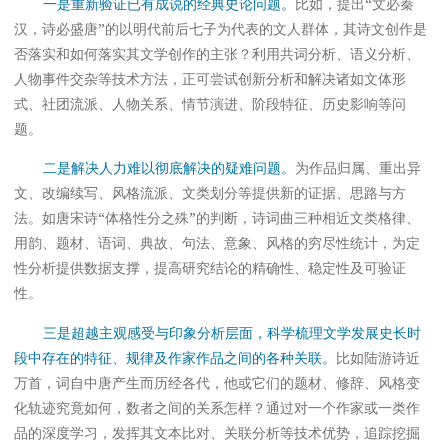
一是重新验证已有成说的经典史论问题。
比如，提出“文必秦
汉，诗必盛唐”的以明代前后七子为代表的文人群体，其诗文创作是
否落实和如何落实其文学创作的主张？利用共词分析、语义分析、
人物事件交杂等技术方法，正可尝试创新分析和解决诸如文体形
式、社团流派、人物关系、情节演进、阶段特征、历史影响等问
题。
二是解决人力难以彻底解决的疑难问题。
为作品归属、重出异
文、改编续写、风格流派、文类划分等提供新的证据、思路与方
法。如唐宋诗“体格性分之殊”的判断，诗词曲三种相近文类格律、
用韵、题材、语词、典故、句法、意象、风格的穷尽性统计，为定
性分析提供数据支撑，提高研究结论的精确性、稳定性及可验证
性。
三是超越主观感受与印象分析层面，科学梳理文学发展史长时
段中存在的特征、规律及作家作品之间的各种关联。
比如陆游诗近
万首，词自中唐产生而历经各代，他或它们的题材、修辞、风格变
化轨迹究竟如何，数者之间的关系怎样？通过对一个作家或一类作
品的深度学习，发挥其文本比对、关联分析等技术优势，追踪挖掘