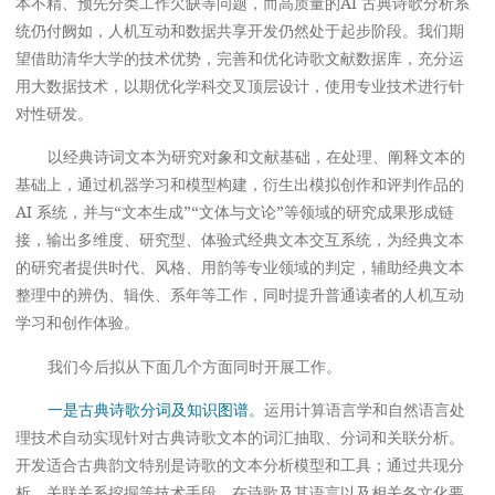
本不精、预先分类工作欠缺等问题，而高质量的AI 古典诗歌分析系
统仍付阙如，人机互动和数据共享开发仍然处于起步阶段。我们期
望借助清华大学的技术优势，完善和优化诗歌文献数据库，充分运
用大数据技术，以期优化学科交叉顶层设计，使用专业技术进行针
对性研发。
以经典诗词文本为研究对象和文献基础，在处理、阐释文本的
基础上，通过机器学习和模型构建，衍生出模拟创作和评判作品的
AI 系统，并与“文本生成”“文体与文论”等领域的研究成果形成链
接，输出多维度、研究型、体验式经典文本交互系统，为经典文本
的研究者提供时代、风格、用韵等专业领域的判定，辅助经典文本
整理中的辨伪、辑佚、系年等工作，同时提升普通读者的人机互动
学习和创作体验。
我们今后拟从下面几个方面同时开展工作。
一是古典诗歌分词及知识图谱。
运用计算语言学和自然语言处
理技术自动实现针对古典诗歌文本的词汇抽取、分词和关联分析。
开发适合古典韵文特别是诗歌的文本分析模型和工具；通过共现分
析、关联关系挖掘等技术手段，在诗歌及其语言以及相关各文化要