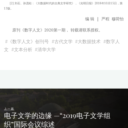
[2] 刘石、孙茂松：《大数据时代的古典文学研究》，《光明日报》2018年10月15日，第
13版。
编 辑 | 严程 穆荷怡
原刊《数字人文》2020第一期， 转载请联系授权。
#
《数字人文》创刊号
#
古代文学
#
大数据技术
#
数字人
文
#
文本分析
#
清华大学
上一篇
电子文学的边缘 —“2019电子文学组
织”国际会议综述