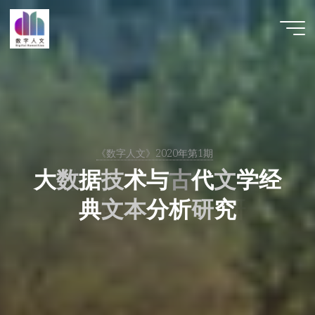
跳
至
数字人
内
文 |
容
DHCN
《数字人文》2020年第1期
大
数
据
技
术
与
古
代
文
学
经
典
文
本
分
析
研
究