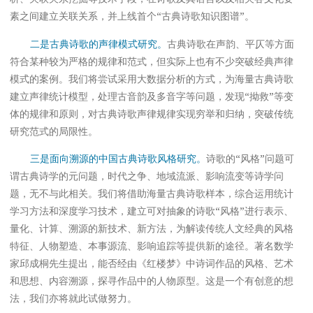
素之间建立关联关系，并上线首个“古典诗歌知识图谱”。
二是古典诗歌的声律模式研究。
古典诗歌在声韵、平仄等方面
符合某种较为严格的规律和范式，但实际上也有不少突破经典声律
模式的案例。我们将尝试采用大数据分析的方式，为海量古典诗歌
建立声律统计模型，处理古音韵及多音字等问题，发现“拗救”等变
体的规律和原则，对古典诗歌声律规律实现穷举和归纳，突破传统
研究范式的局限性。
三是面向溯源的中国古典诗歌风格研究。
诗歌的“风格”问题可
谓古典诗学的元问题，时代之争、地域流派、影响流变等诗学问
题，无不与此相关。我们将借助海量古典诗歌样本，综合运用统计
学习方法和深度学习技术，建立可对抽象的诗歌“风格”进行表示、
量化、计算、溯源的新技术、新方法，为解读传统人文经典的风格
特征、人物塑造、本事源流、影响追踪等提供新的途径。著名数学
家邱成桐先生提出，能否经由《红楼梦》中诗词作品的风格、艺术
和思想、内容溯源，探寻作品中的人物原型。这是一个有创意的想
法，我们亦将就此试做努力。