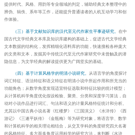
提供时代、风格、用韵等专业领域的判定，辅助经典文本整理中的
辨伪、辑佚、系年等工作，还能提升普通读者的人机互动学习和创
作体验。
（三）基于文献知识库的汉代至元代作家生平事迹研究。
在中
国古代文学经典文本库及知识库建构的基础上，促进古代文学经典
文本数据的结构化，发挥精细化语料库的功能，快速搜检各种庞大
的文类和文本，发掘其中传统汉代至元代作家研究中未曾触及的潜
隐信息，为文学经典的解读提供更为广阔坚实的基础。
（四）基于计算风格学的明清小说研究。
从语言学的角度探讨
词汇特征、语法特征和语义特征在明清小说中所起作用和所充当的
功能角色；从数学角度发现适宜特征选取和特征比较的统计模型；
从计算机科学角度优化假设检验、聚类、分类和深度学习算法，自
动对小说作品进行词汇、句法和语义的计量风格特征统计和分析。
尤其以中国古典小说名著《红楼梦》《三国演义》《水浒传》《西
游记》《三遂平妖传》《金瓶梅》等为研究对象，将语言学、数学
和计算机科学的相关理论相结合，从交叉学科的角度研究四大名著
的风格特征。多方面多角度运用科学的研究方法，来判断《水浒