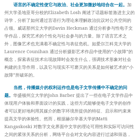
语言的不确定性使它与政治、社会更加微妙地结合在一起。
加
州大学圣地亚哥分校的Elizabeth Losh 阐述了话题标签激进主义的
诗学，分析了如何通过言语行为理论来理解政治抗议对公共空间的
占领。威诺那州立大学的Davin Heckman 通过分析参与性电子文
学作品，探究艺术的个性化与社会参与的力量。除了语言艺术之
外，图像艺术也充满着不确定性与表征危机。如爱尔兰科克大学的
Laurence Counihan 通过分析摄影艺术作品中使用的“小故障”的
概念，探索表征技术出现故障时会发生什么，强调技术形象对社会
构建的主导作用，以及它与现实不可磨灭的关系是如何被艺术的“小
故障”所破坏的。
当然，传播媒介的权利运作也是电子文学传播中不确定的问
题。
华盛顿州立大学的John Barber 提出了一些在电子文学作品中
体现用户体验和界面设计的实践，这些方式能够使电子文学的创作
者可以更好地利用其媒介的数字环境所提供的特征、启示和约束来
提高文学的体验性。然而，根据赫尔辛基大学的Matti
Kangaskoski 对数字文化界面中文学的理论可用性和实际可访问性
之间的紧张关系的分析，网络平台会对文化内容进行过滤和筛选，