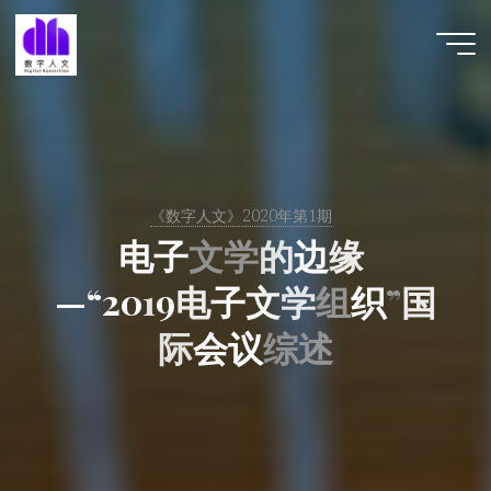
跳
至
数字人
内
文 |
容
DHCN
《数字人文》2020年第1期
电
子
文
学
的
边
缘
—
“
2
0
1
9
电
子
文
学
组
织
”
国
际
会
议
综
述