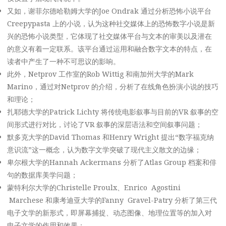
又如，谢菲尔德哈勒姆大学的Joe Ondrak 通过分析恐怖小说平台
Creepypasta 上的小说，认为这种社交媒体上的恐怖数字小说是新
兴的恐怖小说类型，它体现了社交媒体平台与文本的审美以及潜在
的意义有着一定联系。该平台通过运用和融合数字文本的特点，在
读者中产生了一种不可思议的影响。
此外，Netprov 工作室的Rob Wittig 和南加州大学的Mark
Marino，通过对Netprov 的介绍，分析了在线角色扮演小说的技巧
和理论；
扎耶德大学的Patrick Lichty 将传统电影叙事与目前的VR 叙事的空
间形式进行对比，讨论了VR 叙事的深层语法和空间叙事问题；
默多克大学的David Thomas 和Henry Wright 提出“数字福克纳
意识流”这一概念，认为数字文学突破了现代主义散文的边缘；
卑尔根大学的Hannah Ackermans 分析了Atlas Group 档案和俳
句的数据库美学问题；
蒙特利尔大学的Christelle Proulx、Enrico Agostini
Marchese 和康考迪亚大学的Fanny Gravel-Patry 分析了第三代
电子文学的新形式，即屏幕捕捉、动态图像、地理位置等的加入对
电子文学的作用和效果；