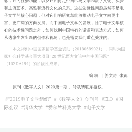
念，它的社会功能，以及它如何定位自己与文学和数字文化、实验
和主流艺术、高雅和流行文化的关系。这些边缘性问题虽然不是电
子文学的核心问题，但对它们的研究却能够推动电子文学向更丰
富、更广阔的方向发展。而中国电子文学的发展，除了电子文学核
心的技术性问题之外，如何找到中国特有的话语和表达方式，如何
从边缘生发出新的创作和视角，也是需要我们重点关注的。
本文得到中国国家留学基金资助（20180689021），同时为国
家社会科学基金重大项目“20 世纪西方文论中的中国问题”
（16ZDA194）的阶段性成果。
编 辑 | 姜文涛 张婉
原刊《数字人文》2020第一期， 转载请联系授权。
#
“2019电子文学组织”
#
《数字人文》创刊号
#
ELO
#
国
际会议
#
清华大学
#
爱尔兰科克大学
#
电子文学