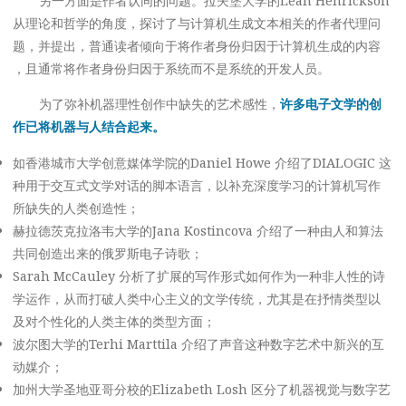
另一方面是作者认同的问题。拉夫堡大学的Leah Henrickson
从理论和哲学的角度，探讨了与计算机生成文本相关的作者代理问
题，并提出，普通读者倾向于将作者身份归因于计算机生成的内容
，且通常将作者身份归因于系统而不是系统的开发人员。
为了弥补机器理性创作中缺失的艺术感性，
许多电子文学的创
作已将机器与人结合起来。
如香港城市大学创意媒体学院的Daniel Howe 介绍了DIALOGIC 这
种用于交互式文学对话的脚本语言，以补充深度学习的计算机写作
所缺失的人类创造性；
赫拉德茨克拉洛韦大学的Jana Kostincova 介绍了一种由人和算法
共同创造出来的俄罗斯电子诗歌；
Sarah McCauley 分析了扩展的写作形式如何作为一种非人性的诗
学运作，从而打破人类中心主义的文学传统，尤其是在抒情类型以
及对个性化的人类主体的类型方面；
波尔图大学的Terhi Marttila 介绍了声音这种数字艺术中新兴的互
动媒介；
加州大学圣地亚哥分校的Elizabeth Losh 区分了机器视觉与数字艺