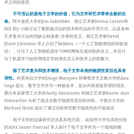
术之间的差异。
不可否认的是电子文学的价值，它为文学和艺术带来全新的生
命。
阿卡迪亚大学的Jon Saklofske、独立艺术家Deena Larsen和
Bill Bly 小组讨论了重新激活旧的技术和作品的不同方式，以及各种
艺术复兴方法的优缺点和读者/ 作者的含义。独立艺术家David
Jhave Johnston 等人介绍了ReRites（一个人工智能增强的诗歌项
目），讨论了人工智能机器学习神经网络生成诗歌的含义，并且讨
论了机器学习如何增强文学的潜在含义和技术上的想象力。
除了艺术复兴和技术增强，电子文学本身的物质性背后也具有
诗性。
科英布拉大学的Diogo Marques 和葡萄牙天主教大学的Ana
Gago 提出，数字文学作为一种炼金术，是从外部质疑所谓的现实。
墨尔本皇家理工大学的Andy Simionato 和独立艺术家Karen Ann
Donnachie 分析了隐含在数字物质性背后的诗歌。卡塞尔大学的
Michael Heidt 提出了通过诗歌研究数字物质性的可能途径。
电子文学的边缘研究还涉及其他方面， 如加州大学伯克利分校
的Alex Saum-Pascual 等人探讨了电子文学作为一个领域的概