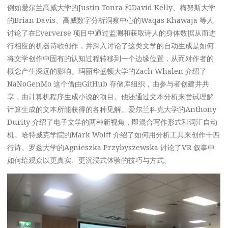
例如爱尔兰高威大学的Justin Tonra 和David Kelly、梅努斯大学
的Brian Davis、高威数字分析洞察中心的Waqas Khawaja 等人
讨论了在Eververse 项目中通过监测和获取诗人的身体数据从而进
行相应的机器诗歌创作，并深入讨论了这类文学的自动生成是如何
将文学创作中固有的认知过程转移到一个边缘位置，从而对作者的
概念产生深远的影响。玛丽华盛顿大学的Zach Whalen 介绍了
NaNoGenMo 这个借由GitHub 存储库组织，由参与者创建并共
享，由计算机程序生成小说的项目。他还通过文本分析来尝试理解
计算生成的文本所能获得的各种见解。爱尔兰科克大学的Anthony
Durity 介绍了电子文学的两种新视角，即混合写作形式和词汇自动
机。哈特威克学院的Mark Wolﬀ 介绍了如何用分析工具来创作十四
行诗。罗兹大学的Agnieszka Przybyszewska 讨论了VR 叙事中
如何给观众以更真实、更沉浸式体验的技巧与方式。