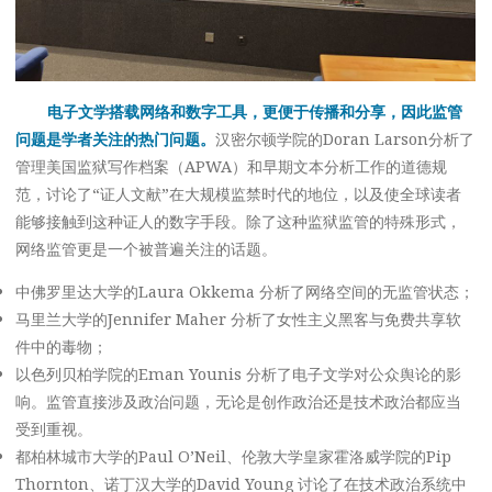
电子文学搭载网络和数字工具，更便于传播和分享，因此监管
问题是学者关注的热门问题。
汉密尔顿学院的Doran Larson分析了
管理美国监狱写作档案（APWA）和早期文本分析工作的道德规
范，讨论了“证人文献”在大规模监禁时代的地位，以及使全球读者
能够接触到这种证人的数字手段。除了这种监狱监管的特殊形式，
网络监管更是一个被普遍关注的话题。
中佛罗里达大学的Laura Okkema 分析了网络空间的无监管状态；
马里兰大学的Jennifer Maher 分析了女性主义黑客与免费共享软
件中的毒物；
以色列贝柏学院的Eman Younis 分析了电子文学对公众舆论的影
响。监管直接涉及政治问题，无论是创作政治还是技术政治都应当
受到重视。
都柏林城市大学的Paul O’Neil、伦敦大学皇家霍洛威学院的Pip
Thornton、诺丁汉大学的David Young 讨论了在技术政治系统中