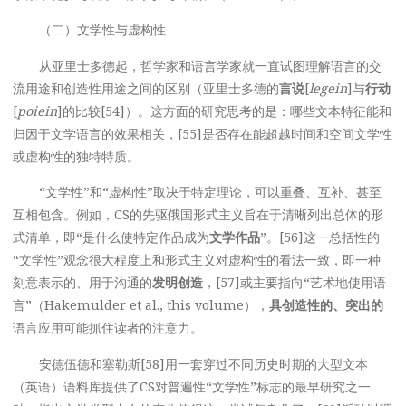
（二）文学性与虚构性
从亚里士多德起，哲学家和语言学家就一直试图理解语言的交
流用途和创造性用途之间的区别（亚里士多德的
言说
[
legein
]与
行动
[
poiein
]的比较[54]）。这方面的研究思考的是：哪些文本特征能和
归因于文学语言的效果相关，[55]是否存在能超越时间和空间文学性
或虚构性的独特特质。
“文学性”和“虚构性”取决于特定理论，可以重叠、互补、甚至
互相包含。例如，CS的先驱俄国形式主义旨在于清晰列出总体的形
式清单，即“是什么使特定作品成为
文学作品
”。[56]这一总括性的
“文学性”观念很大程度上和形式主义对虚构性的看法一致，即一种
刻意表示的、用于沟通的
发明创造
，[57]或主要指向“艺术地使用语
言”（Hakemulder et al., this volume），
具创造性的、突出的
语言应用可能抓住读者的注意力。
安德伍德和塞勒斯[58]用一套穿过不同历史时期的大型文本
（英语）语料库提供了CS对普遍性“文学性”标志的最早研究之一