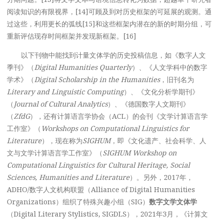
阅读知识的有限视界，[14]可顾及到对历史框架的可延展的观测。通
过这些，利用更长的弧线[15]和这些框架内潜在的新的时期分组，可
重新评估现存时间框架并发现新框架。[16]
以下刊物中能找到计量文体学的历史投稿信息，如《数字人文
季刊》（
Digital Humanities Quarterly
）、《人文学科中的数字
学术》（
Digital Scholarship in the Humanities
，旧刊名为
Literary and Linguistic Computing
）、《文化分析学期刊》
（
Journal of Cultural Analytics
）、《德国数字人文期刊》
（
ZfdG
），还有计算语言学协会（ACL）的会刊《文学计算语言学
工作室》（
Workshops on Computational Linguistics for
Literature
），现在称为
SIGHUM
，即《文化遗产、社会科学、人
文与文学计算语言学工作室》（
SIGHUM Workshop on
Computational Linguistics for Cultural Heritage, Social
Sciences, Humanities and Literature
）。另外，2017年，
ADHO/数字人文机构联盟（Alliance of Digital Humanities
Organizations）组织了特殊兴趣小组（SIG）
数字文学文体学
（Digital Literary Stylistics, SIGDLS），2021年3月，《计算文