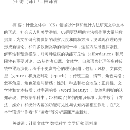
汪 蘅（译）/自由译者
————————————————————-
摘 要：计量文体学（CS）领域以计算和统计方法研究文学文本
的形式、社会嵌入和美学潜能。CS用更透明的方法操作更大量的数
据集，为文学研究提供新的观察尺度和阐释方法，测试现存理论并
形成新理论。和许多数据驱动的领域一样，这些方法涵盖探索性、
解释性和预测模型，对每种建模的功能可见性（affordance）和局
限性有重要讨论。CS从作者归属、文体学、自然语言处理等多种传
统中逐渐演化，着手于更富野心的理论问题，包括：风格、文体类
型（genre）和历史时期（epoch）；传统主题、情节、角色网络；
叙事角度、角色塑造与情感；性别、种族和社会地位；正典性、文
学性和文本特质；对字词的美（word beauty）、隐喻和押韵的认
知表现。在数据学科中，CS构成了独特的知识领域，其中数字（方
法、媒介）和统计内容的功能可见性与认知内容相互作用，在“文
本”“语境”“作者”和“读者”等分析层面产生新知。
关键词：计量文体学 数据科学 文学研究 语料库