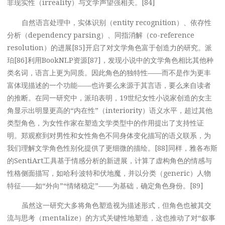
非现实性（irreality）与文学声望强相关。[84]
自然语言处理中，实体识别（entity recognition）、依存性
分析（dependency parsing）、同指消解（co-reference
resolution）的进展[85]开启了对文学角色富于创造力的研究。派
珀[86]利用BookNLP资源[87]，发现小说中的文学角色相比其他种
类名词，语言上更为同质。因此角色的独特性——而不是作为更丰
富体现描述的一个功能——也许要么来源于其言语，要么来自读者
的推断。在同一研究中，派珀表明，19世纪女性小说家创造的女主
角显示出明显更高的“内在性”（interiority）语义水平，超过其他
类型角色，为女性作家在塑造文学类型中的作用提出了支持性证
明。郑观察到对男性和女性角色不同身体变化描写的语义联系，为
我们理解文学角色性别化提供了更细微的描绘。[88]同样，雅各布斯
的SentiArt工具基于情感分析的新进展，计算了虚构角色的情感与
性格侧面描写，如哈利·波特和伏地魔，并以分类（generic）人物
特征——如“外向”“情绪稳定”——为基础，确定角色身份。[89]
虽然这一研究大多将角色塑造视为描述形式，但角色也被其交
流与思考（mentalize）的方式关键性地塑造，这也推动了对“叙事