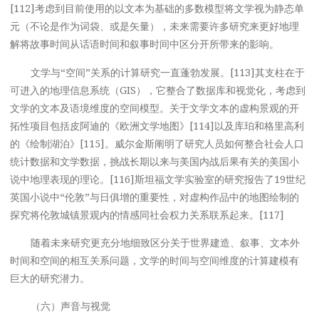
[112]考虑到目前使用的以文本为基础的多数模型将文学视为静态单
元（不论是作为词袋、或是矢量），未来需要许多研究来更好地理
解将故事时间从话语时间和叙事时间中区分开所带来的影响。
文学与“空间”关系的计算研究一直蓬勃发展。[113]其支柱在于
可进入的地理信息系统（GIS），它整合了数据库和视觉化，考虑到
文学的文本及语境维度的空间模型。关于文学文本的虚构景观的开
拓性项目包括皮阿迪的《欧洲文学地图》[114]以及库珀和格里高利
的《绘制湖泊》[115]。威尔金斯阐明了研究人员如何整合社会人口
统计数据和文学数据，挑战长期以来与美国内战后果有关的美国小
说中地理表现的理论。[116]斯坦福文学实验室的研究报告了19世纪
英国小说中“伦敦”与日俱增的重要性，对虚构作品中的地图绘制的
探究将伦敦城镇景观内的情感同社会权力关系联系起来。[117]
随着未来研究更充分地细致区分关于世界建造、叙事、文本外
时间和空间的相互关系问题，文学的时间与空间维度的计算建模有
巨大的研究潜力。
（六）声音与视觉