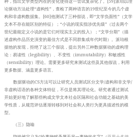
种，指出文学类型内在的变化使得这一尝试复杂化了。[59]派珀以理
论驱动方法处理“虚构性”，查检了两种语言的19世纪至今的几个虚
构和非虚构数据集。[60]他测试了三种假说，即“文学负面性”（文学
文本不存在能区别的特征）；“小说的现实指涉优先级”（过去两个
世纪最能定义小说的是它们对现实主义的投入）；“文学分期”（描
述虚构作品历史演变的最佳方式是不同群集或年代时期）。派珀根
据他的发现，拒绝了这三个假说，提出另外三种数据驱动的虚构理
论：易读性（legibility）、不变性（immutability）和敏感性
（sensibility）理论。需要更多研究来测试这些及其他假说，利用
更多数据、涵盖更多语言。
数据驱动的CS方法可以让研究人员测试区分文学/虚构和非文学/
非虚构话语的各种文体特征，不仅是将其理论化。研究者通过测试
开始更好地了解那些构成文学文本社会区隔和社会功能之基础的美
学性质，从规范评估逐渐转移到对社会和人类行为更具描述性的模
型。
（三）隐喻
隐喻被定义为“给事物赋予属于另一事物的名字”（
亚里士多德