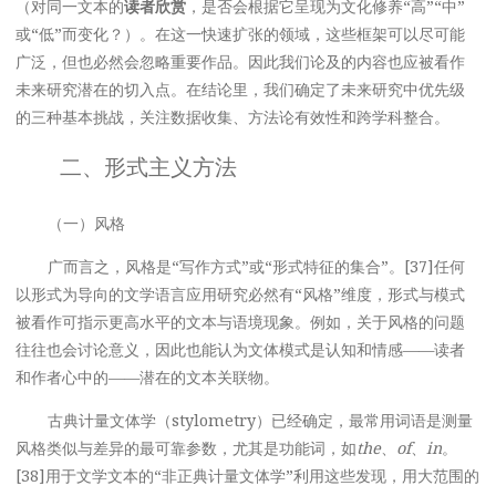
（对同一文本的
读者欣赏
，是否会根据它呈现为文化修养“高”“中”
或“低”而变化？）。在这一快速扩张的领域，这些框架可以尽可能
广泛，但也必然会忽略重要作品。因此我们论及的内容也应被看作
未来研究潜在的切入点。在结论里，我们确定了未来研究中优先级
的三种基本挑战，关注数据收集、方法论有效性和跨学科整合。
二、形式主义方法
（一）风格
广而言之，风格是“写作方式”或“形式特征的集合”。[37]任何
以形式为导向的文学语言应用研究必然有“风格”维度，形式与模式
被看作可指示更高水平的文本与语境现象。例如，关于风格的问题
往往也会讨论意义，因此也能认为文体模式是认知和情感——读者
和作者心中的——潜在的文本关联物。
古典计量文体学（stylometry）已经确定，最常用词语是测量
风格类似与差异的最可靠参数，尤其是功能词，如
the
、
of
、
in
。
[38]用于文学文本的“非正典计量文体学”利用这些发现，用大范围的