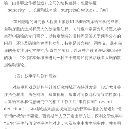
喻（由非职业作者创造）之间的结构差异，包括响度
（sonority）、长度和惊奇值（surprisal value）。[80]
CS对隐喻的研究很大程度上依赖NLP和语料库语言学的成果、
自动探测的进展和庞大的数据集注释。同时也非常需要对特定文学
类型中隐喻的专门研究，以特定范畴的语料库回答关于频率分布的
问题，还涉及隐喻的种类和功能，特别是其含糊/一词多义。最有前
途的是专注识别常规性/新奇性的项目，以及整合读者评级和CS分析
的项目，它们将本领域推进到一种关于隐喻如何激活读者大脑的数
据驱动理论。
（四）叙事学与剧作理论
对叙事和戏剧结构的计算研究领域正在快速发展，[81]尤其关
注角色塑造、角色网络、叙事视角、叙事时间[82]和情节结构[83]。
计算语言学和信息研究中的相关工作关注“事件探测”（event
detection），本领域越来越被视为更大的叙事学概念的是诸如“情
节”和“视角”等要素。西姆斯等人已开发出新方法，探测文学叙事中
“真实”事件与假设性事件的对比，涉及叙事中发生的事件，并表明