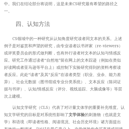
中。我们在结论部分将说明，这是未来CS研究最有希望的路径之
一。
四、认知方法
CS领域中的一种研究从认知角度研究读者同文本的关系。上述
例子是对鉴赏和声望的研究，由专业读者以书评家（re-viewers）
或评奖委员会的形式做判断，也有外行读者对文本的认知与情感反
应。研究工作通过读者“自然地”留在网上的文本踪迹（例如在类似
好读网或者亚马逊等平台上）或控制下实验研究得到的资料考察读
者反应。此处“读者”及其“反应”在读者类型（职业、业余、能力差
异）、社会元数据（图书馆或专业分类系统）、文本反应（陈词证
据与书评）、认知/情感反应（评分、视线追踪、大脑成像等）等层
次上建模。
认知文学研究（CLS）代表了对计量文体学的重要补充维度。认
知文学研究的目标是对系统性影响了
文学体验
的刺激物（也就是文
学）和语境（即读者性格、阅读境况、社会历史环境）诸方面提出
有效的一般描述。[165]在最广意义上，文学体验包含可直接或间接