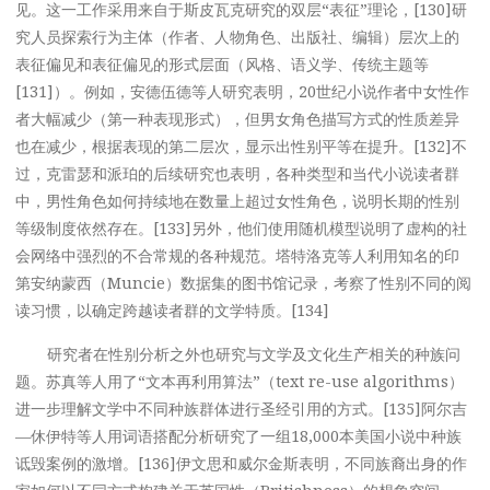
见。这一工作采用来自于斯皮瓦克研究的双层“表征”理论，[130]研
究人员探索行为主体（作者、人物角色、出版社、编辑）层次上的
表征偏见和表征偏见的形式层面（风格、语义学、传统主题等
[131]）。例如，安德伍德等人研究表明，20世纪小说作者中女性作
者大幅减少（第一种表现形式），但男女角色描写方式的性质差异
也在减少，根据表现的第二层次，显示出性别平等在提升。[132]不
过，克雷瑟和派珀的后续研究也表明，各种类型和当代小说读者群
中，男性角色如何持续地在数量上超过女性角色，说明长期的性别
等级制度依然存在。[133]另外，他们使用随机模型说明了虚构的社
会网络中强烈的不合常规的各种规范。塔特洛克等人利用知名的印
第安纳蒙西（Muncie）数据集的图书馆记录，考察了性别不同的阅
读习惯，以确定跨越读者群的文学特质。[134]
研究者在性别分析之外也研究与文学及文化生产相关的种族问
题。苏真等人用了“文本再利用算法”（text re-use algorithms）
进一步理解文学中不同种族群体进行圣经引用的方式。[135]阿尔吉
—休伊特等人用词语搭配分析研究了一组18,000本美国小说中种族
诋毁案例的激增。[136]伊文思和威尔金斯表明，不同族裔出身的作