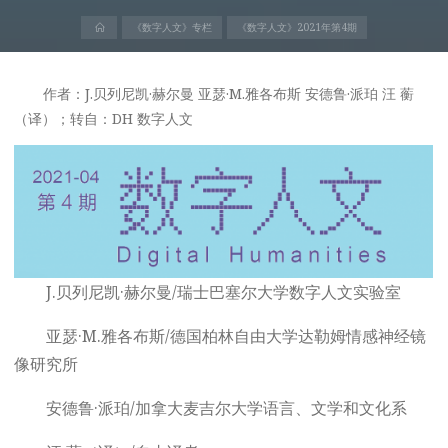
首
《数字人文》专栏
《数字人文》2021年第4期
页
作者：J.贝列尼凯·赫尔曼 亚瑟·M.雅各布斯 安德鲁·派珀 汪 蘅
（译）；转自：DH 数字人文
J.贝列尼凯·赫尔曼/瑞士巴塞尔大学数字人文实验室
亚瑟·M.雅各布斯/德国柏林自由大学达勒姆情感神经镜
像研究所
安德鲁·派珀/加拿大麦吉尔大学语言、文学和文化系