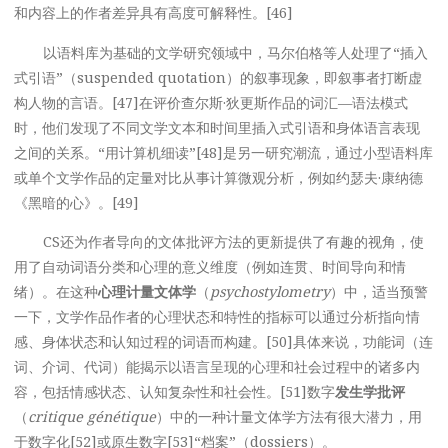
和内容上的作者差异具有高度可解释性。[46]
以语料库为基础的文学研究领域中，马尔伯格等人处理了“插入
式引语”（suspended quotation）的叙事现象，即叙事者打断虚
构人物的言语。[47]在评价查尔斯·狄更斯作品的词汇—语法模式
时，他们发现了不同文学文本和时间里插入式引语和身体语言表现
之间的关系。“用计算机细读”[48]是另一研究潮流，通过小型语料库
或单个文学作品的定量对比从事计算微观分析，例如约瑟夫·康纳德
《黑暗的心》。[49]
CS还为作者导向的文体批评方法的更新提供了有趣的视角，使
用了自动词语分类和心理的意义维度（例如连贯、时间导向和情
绪）。在这种
心理计量文体学
（
psychostylometry
）中，适当预警
一下，文学作品作者的心理状态和特性的指标可以通过分析指向情
感、身体状态和认知过程的词语而构建。[50]具体来说，功能词（连
词、介词、代词）能揭示以语言呈现的心理和社会过程中的诸多内
容，包括情感状态、认知复杂性和社会性。[51]数字
发生学批评
（
critique génétique
）中的一种计量文体学方法有很大潜力，用
于数字化[52]或原生数字[53]“档案”（dossiers）。