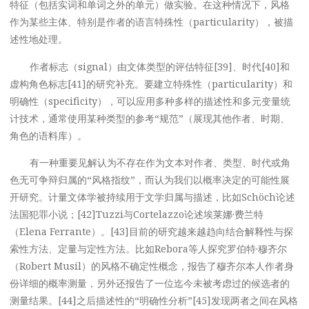
特征（包括实词和单词之外的单元）做实验。在这种情况下，风格
作为某些主体、特别是作者的语言特殊性（particularity），被描
述性地处理。
作者标志（signal）由文体类型的评估特征[39]、时代[40]和
虚构角色标志[41]的研究补充。要建立特殊性（particularity）和
明确性（specificity），可以应用多种多样的描述性和多元变量统
计技术，通常使用某种类型的参考“规范”（展现其他作者、时期、
角色的语料库）。
有一种重要见解认为不存在作为文本对作者、类型、时代或角
色无可争辩归属的“风格指纹”，而认为我们以概率决定的可能性展
开研究。计量文体学被持续用于文学归属与描述，比如Schöch论述
法国犯罪小说；[42]Tuzzi与Cortelazzo论述埃莱娜·费兰特
（Elena Ferrante）。[43]目前的研究越来越趋向结合解释性与探
索性方法、定量与定性方法。比如Rebora等人探究罗伯特·穆齐尔
（Robert Musil）的风格不确定性概念，报告了穆齐尔本人作者身
份详细的概率测量，另外还报告了一位迄今未被考虑过的候选者的
测量结果。[44]之后描述性的“明确性分析”[45]发现两者之间在风格