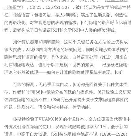
《修辞学
》，Ch.21，1257b1-30），被广泛认为是文学的标志性特
征。隐喻语言（包括习语、拟人和明喻）满足了生动意象、创造性
的再语境化、对主观思想的表现的需求。[61]隐喻的语言呼应比喻过
程，后者构成了日常话语[62]和文学[63]中人类的经验领域。
用计算机鉴定和阐释隐喻，这两个关键任务在方法论上仍构成
很大挑战，因此CS围绕方法论的研究问题，同时实施形式体系内的
隐喻思想和语言的模型。具体来说，自然语言处理（NLP）用来自
动探测隐喻表达，也用于以下建模：世界的知识——根据概念隐喻
理论它必然被体现——如何在计算的隐喻处理系统中表现。[64]
可靠的探测，无论手工或自动，[65]都是回答关于各种文体类
型、作者和时间[66]中隐喻分布问题的前提条件。[67]经验主义研究
强调过隐喻的无所不在，CS研究已开始提出关于
文学
隐喻具体性的
问题，涉及分布、语义和句法特征、美学功能。
多斯特检验了VUAMC[68]的小说样本，全方位覆盖当代英语中
传统及创造性隐喻的使用，发现平均隐喻使用率为11%，低于新闻
话语，但高于自发谈话。[69]赫尔曼细查德语小说（1880—1926）