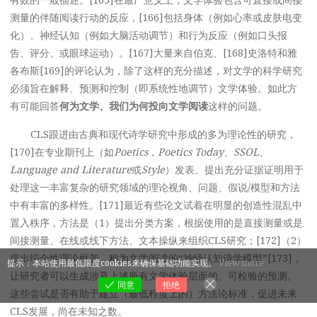
测量的伴随阅读行动的反应，[166]包括身体（例如心率或皮肤电变
化）、神经认知（例如大脑活动调节）和行为反应（例如口头报
告、评分、或眼球运动）。[167]大量来自伯克、[168]史洛特和雅
各布斯[169]的评论认为，除了这样的充分描述，对文学的科学研究
必须旨在解释、预测和控制（即系统性地调节）文学体验。如此方
有可能回答
何为文学、我们为何投向文学阅读
这样的问题。
CLS跟进由古典和现代诗学研究中形成的多为理论性的研究，
[170]在专业期刊上（如
Poetics
，
Poetics Today
、
SSOL
、
Language and Literature
或
Style
）发表、提出充分证据证明用于
处理这一丰富复杂的研究领域的理论视角、问题、假说/模型和方法
中有丰富的多样性。[171]最近有些论文试着在明显的创造性混乱中
置入秩序，方法是（1）提出分类方案，根据使用的是直接测量或是
间接测量、在线或线下方法、文本操纵来组织CLS研究；[172]（2）
提出综合性理论框架，称为文学阅读的“神经认知诗学模型”[173]，
提示：本站使用最低限度cookies来确保基础功能实现。
View more
让研究者可以生成涉及上述所有文学体验层面的、可检验的预测。
同意
拒绝
这些尝试是否有助于建立（最低程度上的）方法论标准，促进未来
CLS发展，尚在未知之数。