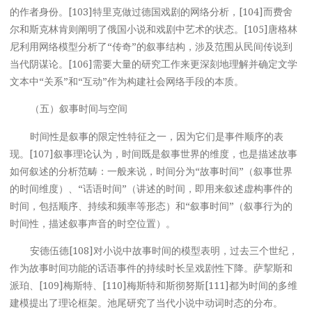
的作者身份。[103]特里克做过德国戏剧的网络分析，[104]而费舍
尔和斯克林肯则阐明了俄国小说和戏剧中艺术的状态。[105]唐格林
尼利用网络模型分析了“传奇”的叙事结构，涉及范围从民间传说到
当代阴谋论。[106]需要大量的研究工作来更深刻地理解并确定文学
文本中“关系”和“互动”作为构建社会网络手段的本质。
（五）叙事时间与空间
时间性是叙事的限定性特征之一，因为它们是事件顺序的表
现。[107]叙事理论认为，时间既是叙事世界的维度，也是描述故事
如何叙述的分析范畴：一般来说，时间分为“故事时间”（叙事世界
的时间维度）、“话语时间”（讲述的时间，即用来叙述虚构事件的
时间，包括顺序、持续和频率等形态）和“叙事时间”（叙事行为的
时间性，描述叙事声音的时空位置）。
安德伍德[108]对小说中故事时间的模型表明，过去三个世纪，
作为故事时间功能的话语事件的持续时长呈戏剧性下降。萨挈斯和
派珀、[109]梅斯特、[110]梅斯特和斯彻努斯[111]都为时间的多维
建模提出了理论框架。池尾研究了当代小说中动词时态的分布。