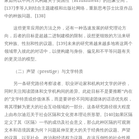
家如何以不同方式构建关于英国性（Britishness）的想象空间，
[137]李等人则结合主题建模和出版社网络，重新思考莎士比亚作品
中的种族问题。[138]
这些更常应用的方法之外，还有一种迅速发展的研究理论方
向，后者的目标是超越二进制建模的限制，设想更细致的方法来研
究种族、性别和性的议题。[139]未来的研究将越来越多地将这两个
领域带入彼此的对话中，以便构建与身份、偏见和不平等问题有关
的更灵活的模型。
（二）声望（prestige）与文学特质
另一条研究路径考察读者、职业评论家和机构对文学的评价，
同时关注阅读团体和文学机构间的差异。此处目标不是要推断“内在
的”文学特质或价值体系，而是要评价不同阅读团体的话语优先权，
将其理解为更大的社会互动领域的一部分。这条研究路径很大程度
上由布尔迪厄关于社会区隔和文化资本理论所形塑。[140]如果区隔
定义了其《区隔》一书的成功及社会意义，那么此种区隔的可观测
文本和语境因素为何？问题延伸至更大的关于经典性的议题、声望
的议题，以至社会、政治和经济权力议题。在这压倒性的社会性视