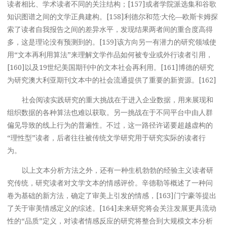
读者相比、学术读者不同的关注结构；[157]或者学院派选集和谷歌
知识图谱之间的文学正典建构。[158]利德尔和范·大伦—欧斯卡姆探
索了读者自我报告之间的差异水平，发现结果两者间的重合度高得
多，这是理论没有预测到的。[159]该方向另一有潜力的研究领域使
用“文本再利用算法”来理解文学作品如何被专业或外行读者引用，
[160]以及19世纪美国期刊中的文本社会再利用。[161]博德的研究
为研究澳大利亚期刊文本中的社会流通提供了重要的新资源。[162]
社会阅读实践研究的重大挑战在于进入企业数据，用来展现和
组织数据的各种算法也难以获取。另一挑战在于不同平台中由人群
偏见导致的线上行为的普遍性。不过，这一路径许诺要超越虚构的
“理性型”读者，后者往往被传统文学研究用于研究实际的读者行
为。
以上文本分析方法之外，还有一种生机勃勃的经验主义读者研
究传统，研究读者对文学文本的情感评价。辛德勒等概述了一种问
卷为基础的新方法，确定了审美上引发的情感，[163]门宁豪等提出
了关于审美情感定义的综述。[164]未来研究将会关注发展更具流动
性的“品质”定义，对读者情感反应的研究将整合到大规模文本分析