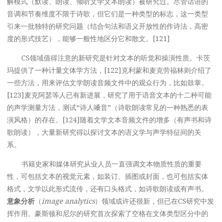
解模式（默读、朗读、倾听文学文本朗读）被研究过。尽管话语的
音调和节奏维度不限于诗歌，但它们是一种类型的标志，这一类型
引来一批独特的研究问题（结合句法和语义开放性的作诗法，高密
度的形式技艺），能够一般性地区分它和散文。[121]
CS领域值得注意的新研究是针对文本的听觉和操演性质。卡茨
玛提供了一种计量文体学方法，[122]克利蒙和麦克劳福林则介绍了
一些方法，用来评估文学朗读音频文件中的观众行为，比如鼓掌。
[123]麦克阿瑟等人已有新进展，研究了用于语音文本的十二种可能
的声学测量方法，测试“诗人嗓音”（诗歌朗读常见的一种熟悉的表
演风格）的存在。[124]随着文学文本音频文件的增多（有声书和诗
歌朗读），大量新研究得以探讨文本的语义学与声学特征间的关
系。
书籍史家和媒体研究从业人员一直强调文本物质性质的重要
性，可包括文本的视觉元素，如装订、插图或封面，也可包括实体
格式，文学以此形式流传，还有口头格式，如诗歌朗读或有声书。
意象分析
（
image analytics
）领域或许还很新，但已在CS研究中发
挥作用。豪斯顿和尼尔的研究首次探索了空格在文体类型区分中的