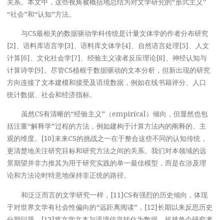
关系。本文中，这些视角被概括地总结为对文学研究的“形式主义”
“社会”和“认知”方法。
与CS最相关的数据驱动学科传统是计量文体学的作者分布研究
[2]、语料库语言学[3]、语料库文体学[4]、自然语言处理[5]、人文
计算[6]、文化社会学[7]、经验主义读者反应理论[8]、神经认知与
计算诗学[9]。尽管CS植根于数据驱动的文本分析，但新出现的研究
方向连接了文本建模和接受及语境数据，例如在线书籍评分、人口
统计数据、社会和经济指标。
虽然CS有清晰的“经验主义”（empirical）倾向，但显然也包
括注重“解释学”过程的方法，例如建构于计算方法内的阐释的、主
观的维度。[10]未来CS的挑战之一在于整合这些不同的认知传统，
更清楚地关注研究目标和研究方法之间的关系。我们对本领域的远
景期望并非力推其为用于研究实践的单一最佳模型，而是在涉及理
论和方法论时特意地保持非正统的路径。
和泛泛而言的文学研究一样，[11]CS有强烈的历史倾向，体现
于对世界文学有社会性偏向的“远距离阅读”，[12]长期以来反思历史
分期问题。[13]将文学文本与语境信息转化为数据，超越单个研究者