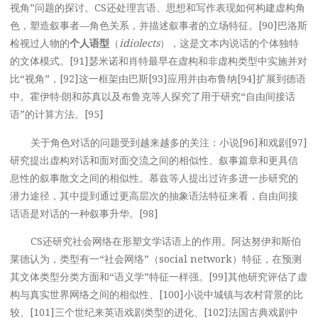
视角”问题的探讨。CS还处理言语、思想和写作表现如何构建虚构角
色，塑造叙事者—角色关系，并描述叙事者的立场特征。[90]巴洛斯
检视过人物的
个人语型
（
idiolects
），这是文本内说话的个体独特
的文体模式。[91]瑟米诺和肖特最早在虚构和非虚构类型中实施并对
比“视角”，[92]这一框架由巴斯[93]应用并由布鲁纳[94]扩展到德语
中。霍伊特·朗和苏真以及布鲁克等人探究了用于研究“自由间接话
语”的计算方法。[95]
关于角色对话的问题受到越来越多的关注：小说[96]和戏剧[97]
研究提出虚构对话和面对面交流之间的相似性、叙事篇章和更具信
息性的叙事散文之间的相似性。慕兹等人提出过许多进一步研究的
潜力途径，其中提到通过更高层次的抽象语法特征来看，自由间接
话语是对话的一种叙事升华。[98]
CS还研究社会网络在形塑文学话语上的作用。阿达努伊和斯伯
莱德认为，类型有一“社会网络”（social network）特征，在预测
其文体类型分类方面和“语义学”特征一样强。[99]其他研究评估了虚
构与真实世界网络之间的相似性、[100]小说中城镇与农村背景的比
较、[101]三个世纪来英语戏剧类型的进化、[102]法国古典戏剧中