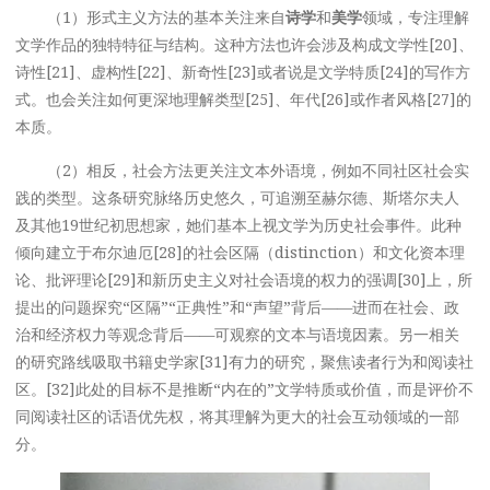
（1）形式主义方法的基本关注来自
诗学
和
美学
领域，专注理解
文学作品的独特特征与结构。这种方法也许会涉及构成文学性[20]、
诗性[21]、虚构性[22]、新奇性[23]或者说是文学特质[24]的写作方
式。也会关注如何更深地理解类型[25]、年代[26]或作者风格[27]的
本质。
（2）相反，社会方法更关注文本外语境，例如不同社区社会实
践的类型。这条研究脉络历史悠久，可追溯至赫尔德、斯塔尔夫人
及其他19世纪初思想家，她们基本上视文学为历史社会事件。此种
倾向建立于布尔迪厄[28]的社会区隔（distinction）和文化资本理
论、批评理论[29]和新历史主义对社会语境的权力的强调[30]上，所
提出的问题探究“区隔”“正典性”和“声望”背后——进而在社会、政
治和经济权力等观念背后——可观察的文本与语境因素。另一相关
的研究路线吸取书籍史学家[31]有力的研究，聚焦读者行为和阅读社
区。[32]此处的目标不是推断“内在的”文学特质或价值，而是评价不
同阅读社区的话语优先权，将其理解为更大的社会互动领域的一部
分。