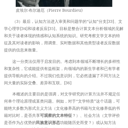
皮埃尔·布尔迪厄（Pierre Bourdieu)
（3）最后，认知方法进入审美和问题学的“认知”分支[33]、文
学心理学[34]和读者反应[35]。目标是整合计算文本分析领域的见解
和关于读者体现的情感和认知系统的知识。研究考察文学文本的特
征及其对读者的影响，用调查、实时数据和其他类型读者反应数据
提供的信息来衡量。
这一分类法仅用于启发目的。考虑到本领域不断增长的多样性
和复杂性，它或能提供有益框架，向领域内的新生学者和已有学者
提供导航向的介绍。不过我们也意识到，它必然遗漏了不同方法之
间大量的实际交叠、差异和互联。[36]
本概述的主要目的是强调，对文学研究的计算方法并不规定任
何单个理论原理或某类问题。例如，对于“文学特质”这个话题，可
能绝大多数为形式主义方法（文化修养高的书籍与文化修养低的书
籍对比时，是否共享
可观察的文本特征
？）、社会方法（文学评价
是否作为占优势的
民族意识形态
功能随历史而变？）或认知方法