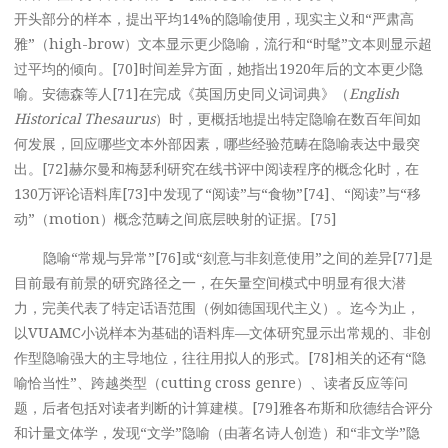
开头部分的样本，提出平均14%的隐喻使用，现实主义和“严肃高
雅”（high-brow）文本显示更少隐喻，流行和“时髦”文本则显示超
过平均的倾向。[70]时间差异方面，她指出1920年后的文本更少隐
喻。安德森等人[71]在完成《英国历史同义词词典》（
English
Historical Thesaurus
）时，更概括地提出特定隐喻在数百年间如
何发展，回应哪些文本外部因素，哪些经验范畴在隐喻表达中最突
出。[72]赫尔曼和梅瑟利研究在线书评中阅读程序的概念化时，在
130万评论语料库[73]中发现了“阅读”与“食物”[74]、“阅读”与“移
动”（motion）概念范畴之间底层映射的证据。[75]
隐喻“常规与异常”[76]或“刻意与非刻意使用”之间的差异[77]是
目前最有前景的研究路径之一，在矢量空间模式中明显有很大潜
力，完美代表了特定话语范围（例如德国现代主义）。迄今为止，
以VUAMC小说样本为基础的语料库—文体研究显示出常规的、非创
作型隐喻强大的主导地位，往往用拟人的形式。[78]相关的还有“隐
喻恰当性”、跨越类型（cutting cross genre）、读者反应等问
题，后者包括对读者判断的计算建模。[79]雅各布斯和欣德结合评分
和计量文体学，发现“文学”隐喻（由著名诗人创造）和“非文学”隐