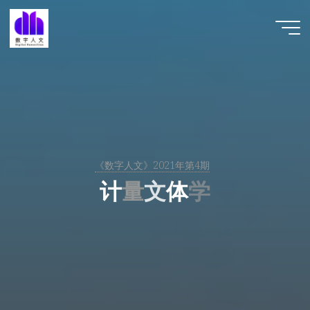
跳
至
数字人
内
文 |
容
DHCN
《数字人文》2021年第4期
计
量
计
文
体
学