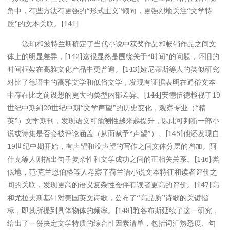
角中，有些方法有更强的“形式主义”倾向，更强烈地关注“文学特
质”的文本关联。[141]
派珀和波特兰斯确定了当代小说中获奖作品和畅销作品之间文
体上的明显差异，[142]这很显然是围绕关于“时间”的问题，怀旧的
时间框架在高雅文化产品中更普遍。[143]娅尼蒂斯等人的类似研究
对比了德语中的高雅文学和低俗文学，发现有证据表明在通俗文本
中存在比之前设想的更大的类型内部差异。[144]安德伍德检视了19
世纪中期到20世纪中期“文学声望”的历史变化，观察专业（“精
英”）文学期刊，发现语义可预测性越来越提升，以此可判断一部小
说或诗集是否会被评论涵盖（从而赋予“声望”）。[145]他还发现自
19世纪中期开始，有声望和没声望的写作之间文体分层的增加。阿
什克等人则指出句子复杂性和文学成功之间的正相关关系。[146]类
似地，范·克兰恩伯格等人考察了荷兰语小说文本特征和读者评价之
间的关联，发现更高的语义复杂性会伴有读者更高的评价。[147]高
和尤拉夫斯基针对美国英文诗歌，公布了“高品质”诗歌的关键指
标，即其所提到具体物体的频率。[148]雅各布斯延续了这一研究，
给出了一份决定文学特质的综合性因素清单，包括词汇熟悉度、句