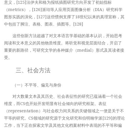
意义，[125]法伊夫和格为报纸插图研究方向开发了初始指标
（metrics），[126]派珀等人应用页面图像分析（DIA）研究科学
图形实践的演化，[127]这些惯例支撑了18世纪以来的真理宣称，其
中包括了脚注、表格、图表、插图等。[128]
这些创新方法超越了对文本语言学基础的基本认识，开始思考
阅读和文本意义的其他物质维度。将听觉和视觉层面结合，开启了
重要的新路径，可研究文学的各种媒介（medial）形式及其读者接
受。
三、社会方法
（一）不平等、偏见与身份
对大数量文本及其历史、社会表征性的研究已蕴涵着一个社会
维度，而CS也开始开发明显有社会倾向的研究框架。表征
（representation）与社会权力间关系的关键领域之一便是关于不
平等的研究。CS领域的研究源于文化研究和伯明翰学派[129]的理论
工作，当下正在探索文学及其他文化档案材料中表现的不平等和偏