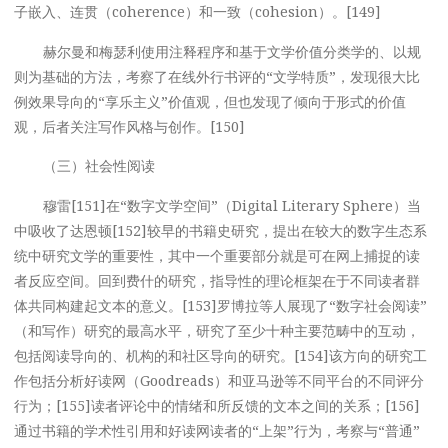
子嵌入、连贯（coherence）和一致（cohesion）。[149]
赫尔曼和梅瑟利使用注释程序和基于文学价值分类学的、以规
则为基础的方法，考察了在线外行书评的“文学特质”，发现很大比
例效果导向的“享乐主义”价值观，但也发现了倾向于形式的价值
观，后者关注写作风格与创作。[150]
（三）社会性阅读
穆雷[151]在“数字文学空间”（Digital Literary Sphere）当
中吸收了达恩顿[152]较早的书籍史研究，提出在较大的数字生态系
统中研究文学的重要性，其中一个重要部分就是可在网上捕捉的读
者反应空间。回到费什的研究，指导性的理论框架在于不同读者群
体共同构建起文本的意义。[153]罗博拉等人展现了“数字社会阅读”
（和写作）研究的最高水平，研究了至少十种主要范畴中的互动，
包括阅读导向的、机构的和社区导向的研究。[154]该方向的研究工
作包括分析好读网（Goodreads）和亚马逊等不同平台的不同评分
行为；[155]读者评论中的情绪和所反馈的文本之间的关系；[156]
通过书籍的学术性引用和好读网读者的“上架”行为，考察与“普通”