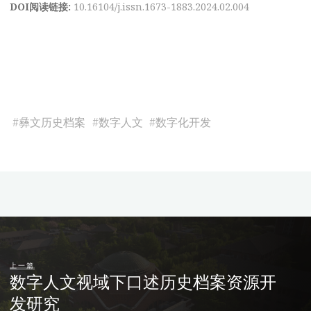
DOI阅读链接:
10.16104/j.issn.1673-1883.2024.02.004
#
彝文历史档案
#
数字人文
#
数字化开发
上一篇
数字人文视域下口述历史档案资源开
发研究