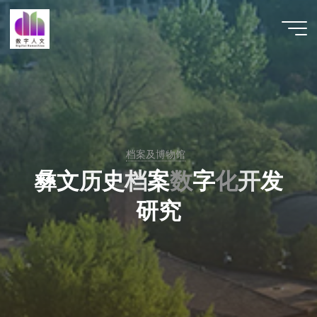
跳
至
数字人
内
文 |
容
DHCN
档案及博物馆
彝
文
历
史
档
案
数
字
化
开
发
研
究