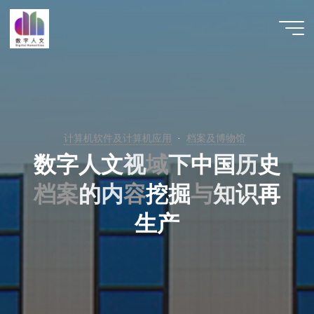
跳
至
数字人
内
文 |
容
DHCN
计算机软件及计算机应用
档案及博物馆
数
字
人
文
视
域
下
中
国
历
史
档
案
的
内
容
挖
掘
与
知
识
再
生
产