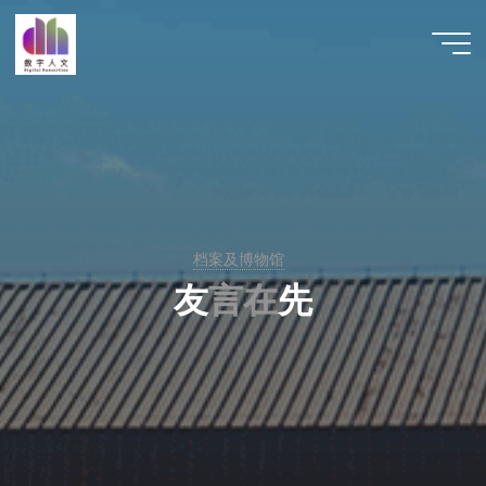
跳
至
数字人
内
文 |
容
DHCN
档案及博物馆
友
言
在
在
先