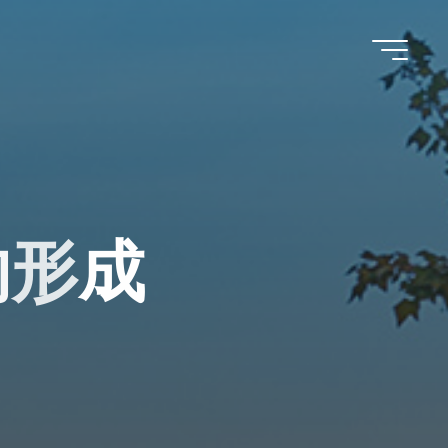
的
形
成