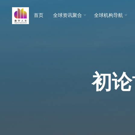
跳
至
首页
全球资讯聚合
全球机构导航
数字人
内
文 |
容
DHCN
初
论