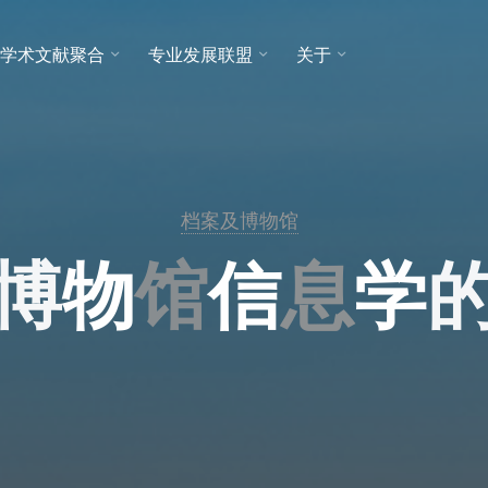
学术文献聚合
专业发展联盟
关于
档案及博物馆
博
物
馆
信
息
学