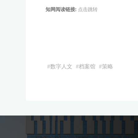
知网阅读链接:
点击跳转
#
数字人文
#
档案馆
#
策略