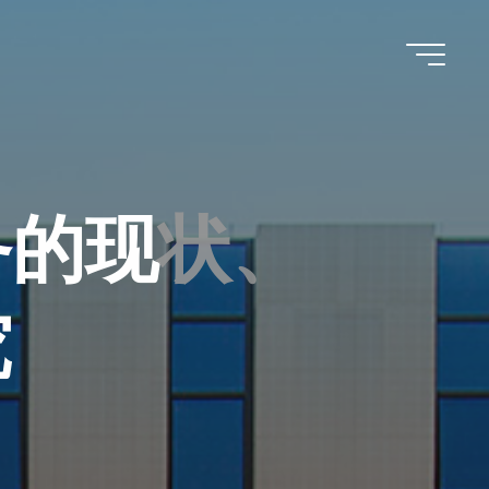
务
的
现
状
、
究