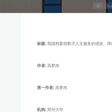
首
信
页
标题:
我国档案馆数字人文服务的现状、障
作者:
高梦杰
第一作者:
高梦杰
机构:
郑州大学