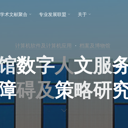
学术文献聚合
专业发展联盟
关于
计算机软件及计算机应用
档案及博物馆
馆
数
字
人
文
服
障
碍
及
策
略
研