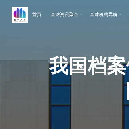
跳
至
首页
全球资讯聚合
全球机构导航
数字人
内
文 |
容
DHCN
我
国
档
案