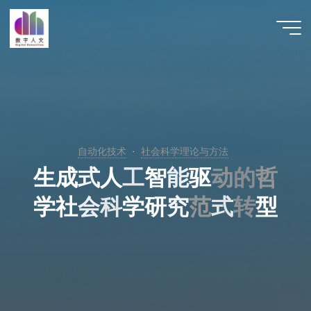
跳
至
数字人
内
文 |
容
DHCN
自动化技术
社会科学理论与方法
生
成
式
人
工
智
能
驱
动
动
的
哲
学
社
会
科
学
研
究
范
范
式
转
转
型