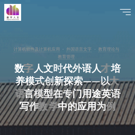
跳
至
数字人
内
文 |
容
DHCN
计算机软件及计算机应用
外国语言文字
教育理论与
教育管理
数
字
字
人
文
时
代
外
语
人
才
才
培
养
模
式
创
新
探
索
—
—
以
大
大
语
语
言
模
型
在
专
门
用
途
英
语
写
作
教
教
学
学
中
的
应
用
为
例