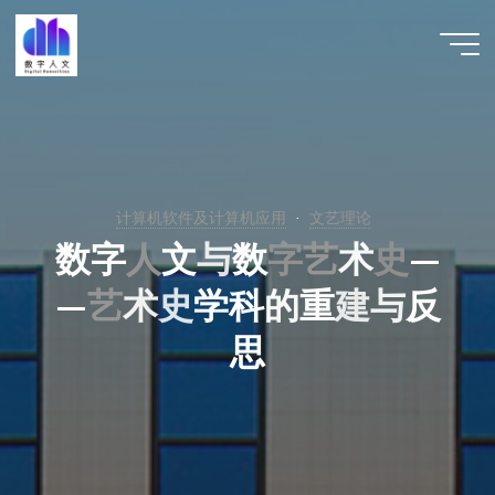
跳
至
数字人
内
文 |
容
DHCN
计算机软件及计算机应用
文艺理论
数
字
人
人
文
与
数
字
艺
艺
术
史
史
—
—
艺
艺
术
史
学
科
的
重
建
与
反
思