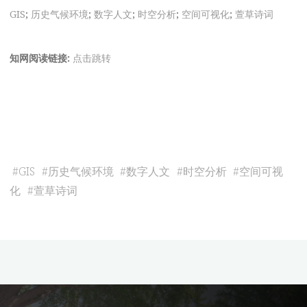
GIS
;
历史气候环境
;
数字人文
;
时空分析
;
空间可视化
;
萱草诗词
知网阅读链接:
点击跳转
#
GIS
#
历史气候环境
#
数字人文
#
时空分析
#
空间可视
化
#
萱草诗词