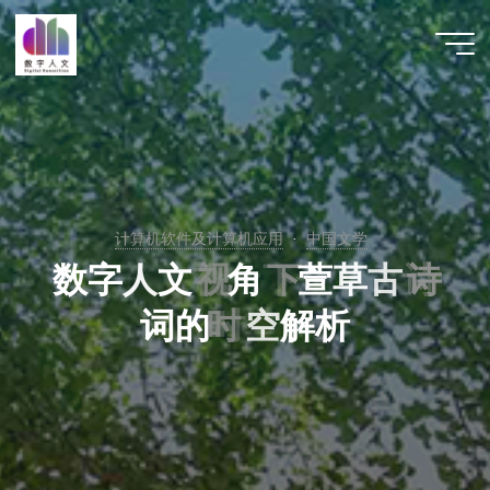
跳
至
数字人
内
文 |
容
DHCN
计算机软件及计算机应用
中国文学
数
字
人
文
视
视
角
下
下
萱
草
古
诗
诗
词
的
时
时
空
解
析