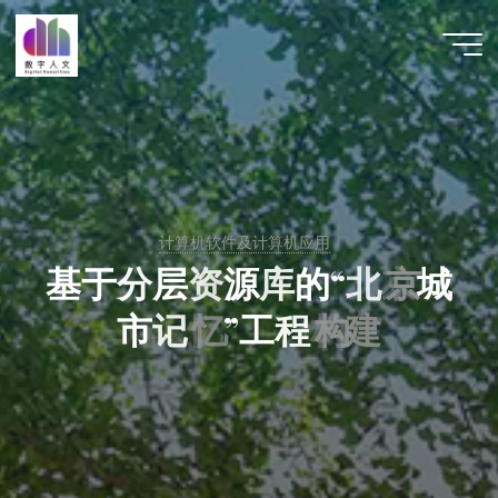
跳
至
数字人
内
文 |
容
DHCN
计算机软件及计算机应用
基
于
分
层
资
源
库
的
“
北
京
京
城
市
记
忆
忆
”
工
程
构
构
建