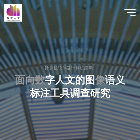
跳
至
数字人
内
文 |
容
DHCN
计算机软件及计算机应用
面
向
数
字
人
文
的
图
像
语
义
标
注
工
具
调
查
研
究