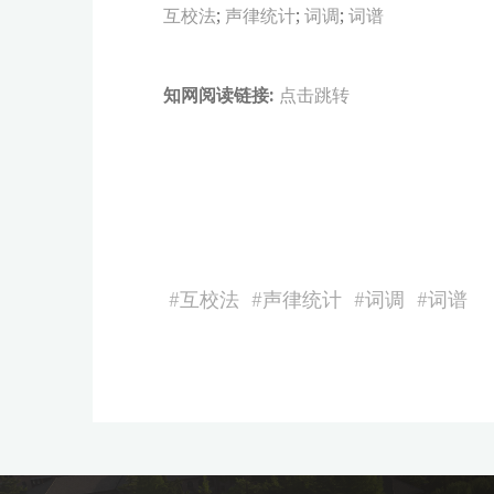
互校法
;
声律统计
;
词调
;
词谱
知网阅读链接:
点击跳转
#
互校法
#
声律统计
#
词调
#
词谱