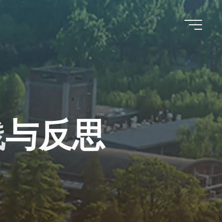
践
与
反
思