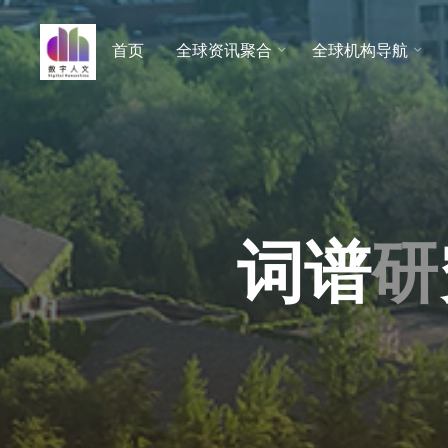
跳
至
首页
全球资讯聚合
全球机构导航
数字人
内
文 |
容
DHCN
词
谱
研