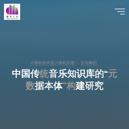
跳
至
数字人
内
文 |
容
DHCN
计算机软件及计算机应用
音乐舞蹈
中
国
传
统
音
乐
知
识
库
的
“
元
数
据
本
体
”
构
建
研
究