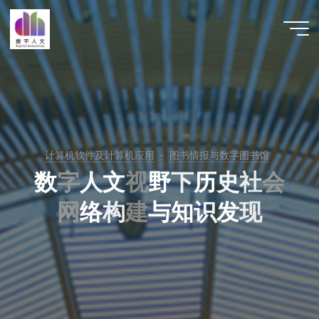
跳
至
数字人
内
文 |
容
DHCN
计算机软件及计算机应用
图书情报与数字图书馆
数
字
人
文
视
野
下
历
史
社
会
网
络
构
建
与
知
识
发
现