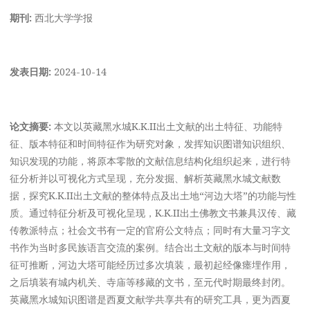
期刊:
西北大学学报
发表日期:
2024-10-14
论文摘要:
本文以英藏黑水城K.K.II出土文献的出土特征、功能特
征、版本特征和时间特征作为研究对象，发挥知识图谱知识组织、
知识发现的功能，将原本零散的文献信息结构化组织起来，进行特
征分析并以可视化方式呈现，充分发掘、解析英藏黑水城文献数
据，探究K.K.II出土文献的整体特点及出土地“河边大塔”的功能与性
质。通过特征分析及可视化呈现，K.K.II出土佛教文书兼具汉传、藏
传教派特点；社会文书有一定的官府公文特点；同时有大量习字文
书作为当时多民族语言交流的案例。结合出土文献的版本与时间特
征可推断，河边大塔可能经历过多次填装，最初起经像瘗埋作用，
之后填装有城内机关、寺庙等移藏的文书，至元代时期最终封闭。
英藏黑水城知识图谱是西夏文献学共享共有的研究工具，更为西夏