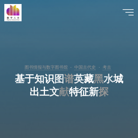
跳
至
数字人
内
文 |
容
DHCN
图书情报与数字图书馆
中国古代史
考古
基
于
知
识
图
谱
英
藏
黑
水
城
出
土
文
献
特
征
新
探