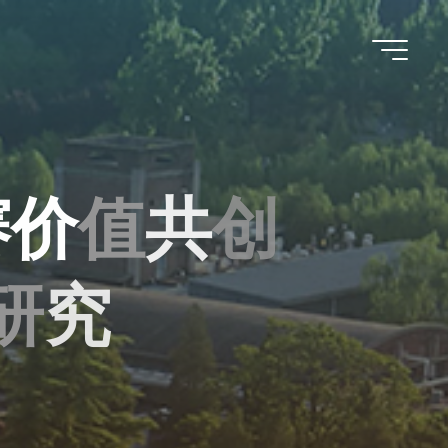
赛
价
值
共
创
研
究