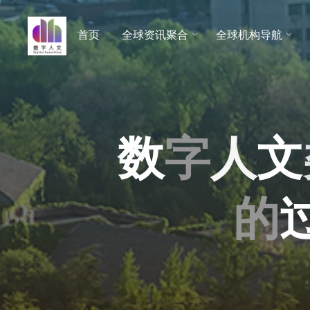
跳
至
首页
全球资讯聚合
全球机构导航
数字人
内
文 |
容
DHCN
数
字
人
文
的