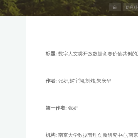
首
信息科
页
标题:
数字人文类开放数据竞赛价值共创的
作者:
张妍,赵宇翔,刘炜,朱庆华
第一作者:
张妍
机构:
南京大学数据管理创新研究中心,南京