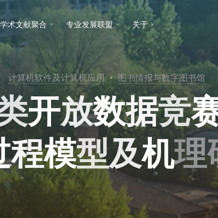
学术文献聚合
专业发展联盟
关于
计算机软件及计算机应用
图书情报与数字图书馆
类
开
放
数
据
竞
过
程
模
型
及
机
理