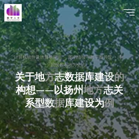
跳
至
数字人
内
文 |
容
DHCN
计算机软件及计算机应用
图书情报与数字图书馆
中
国民族与地方史志
关
于
地
方
志
数
据
库
建
设
的
构
想
—
—
以
扬
州
地
方
志
关
系
型
数
据
库
建
设
为
例