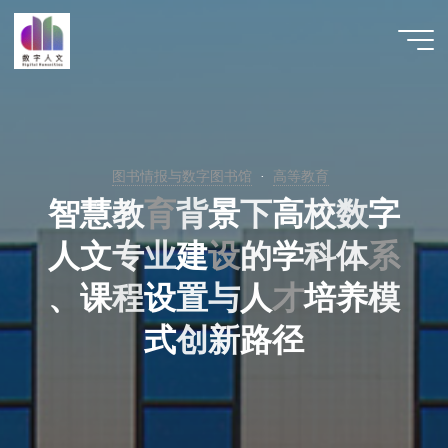
跳
至
数字人
内
文 |
容
DHCN
图书情报与数字图书馆
高等教育
智
慧
教
育
背
景
下
高
校
数
字
人
文
专
业
建
设
设
的
学
科
体
系
系
、
课
程
设
置
与
人
才
才
培
养
模
式
创
新
路
径