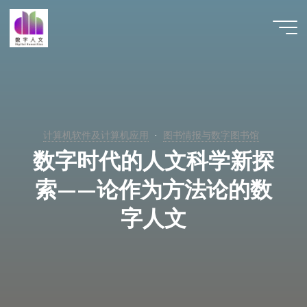
跳
至
数字人
内
文 |
容
DHCN
计算机软件及计算机应用
图书情报与数字图书馆
数字时代的人文科学新探
索——论作为方法论的数
字人文