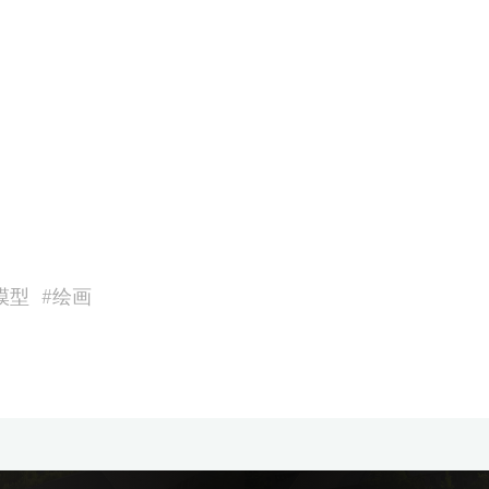
模型
#
绘画