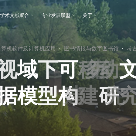
学术文献聚合
专业发展联盟
关于
计算机软件及计算机应用
图书情报与数字图书馆
考
视
域
下
可
移
动
据
模
型
构
建
研