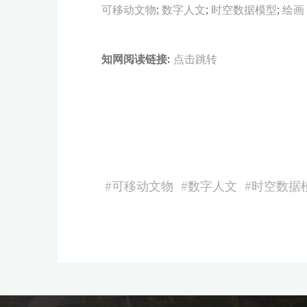
可移动文物
;
数字人文
;
时空数据模型
;
绘画
知网阅读链接:
点击跳转
#
可移动文物
#
数字人文
#
时空数据