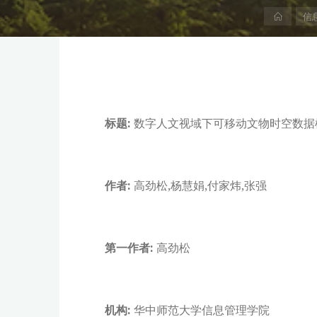
首
信
页
标题:
数字人文视域下可移动文物时空数据
作者:
高劲松,杨慧娟,付家炜,张强
第一作者:
高劲松
机构:
华中师范大学信息管理学院