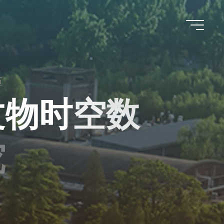
古
文
物
时
空
数
究