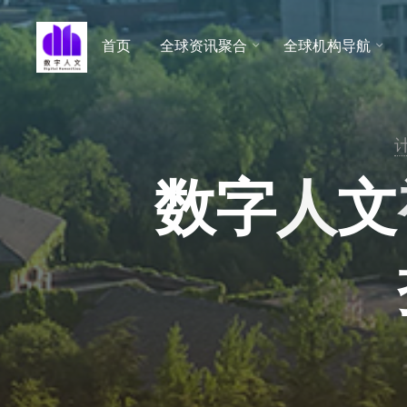
跳
至
首页
全球资讯聚合
全球机构导航
数字人
内
文 |
容
DHCN
数
字
人
文