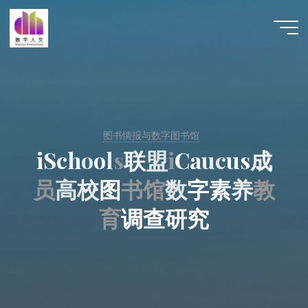
跳
至
数字人
内
文 |
容
DHCN
图书情报与数字图书馆
i
S
c
h
o
o
l
s
联
盟
i
C
a
u
c
u
s
成
员
高
校
图
书
馆
数
字
素
养
教
育
调
查
研
究