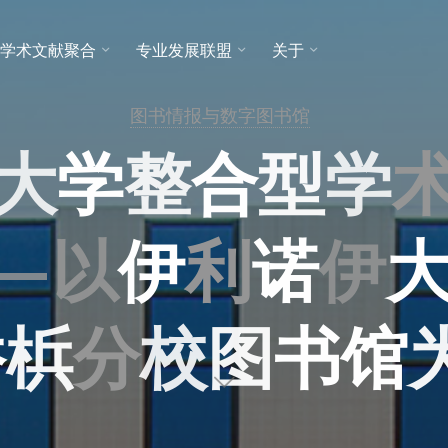
学术文献聚合
专业发展联盟
关于
图书情报与数字图书馆
大
学
整
合
型
学
—
以
伊
利
诺
伊
香
梹
分
校
图
书
馆