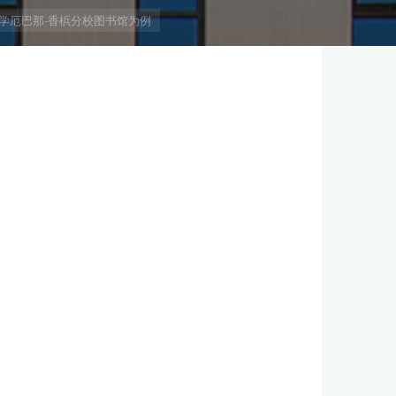
学厄巴那-香梹分校图书馆为例