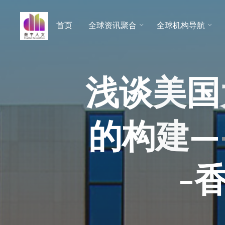
跳
至
首页
全球资讯聚合
全球机构导航
数字人
内
文 |
容
DHCN
浅
谈
美
国
的
构
建
—
-