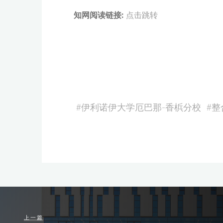
知网阅读链接:
点击跳转
#
伊利诺伊大学厄巴那-香梹分校
#
整
上一篇