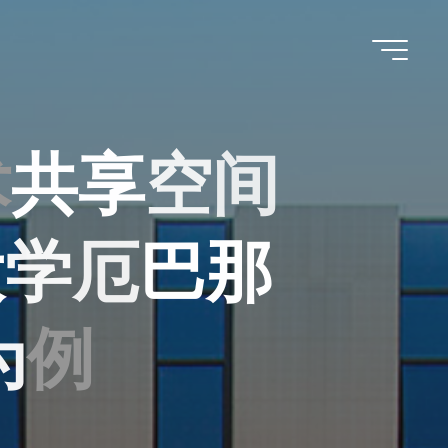
术
共
享
空
间
大
学
厄
巴
那
为
例