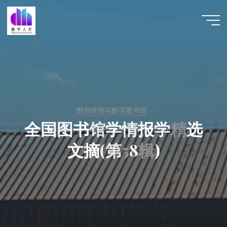
跳
至
数字人
内
文 |
容
DHCN
图书情报与数字图书馆
全
国
图
书
馆
学
情
报
学
精
选
文
摘
(
第
5
8
辑
)