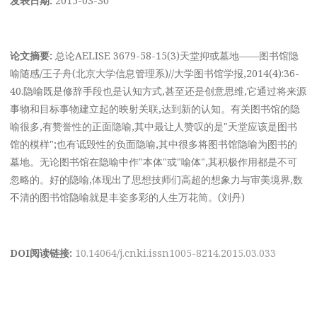
论文摘要:
总论AELISE 3679-58-15(3)天堂抑或墓地——图书馆隐
喻随感/王子舟(北京大学信息管理系)//大学图书馆学报,2014(4):36-
40.隐喻既是修辞手段也是认知方式,甚至还是创意思维,它通过将来源
事物和目标事物建立起的映射关联,达到新的认知。有关图书馆的隐
喻很多,有赞誉性的正面隐喻,其中最让人赞叹的是"天堂应该是图书
馆的模样";也有诋毁性的负面隐喻,其中很多将图书馆隐喻为图书的
墓地。无论图书馆在隐喻中作"本体"或"喻体",其积极作用都是不可
忽略的。好的隐喻,体现出了思想技师们高超的想象力与审美境界,数
不清的图书馆隐喻就是丰姿多彩的人生万花筒。(刘丹)
DOI阅读链接:
10.14064/j.cnki.issn1005-8214.2015.03.033