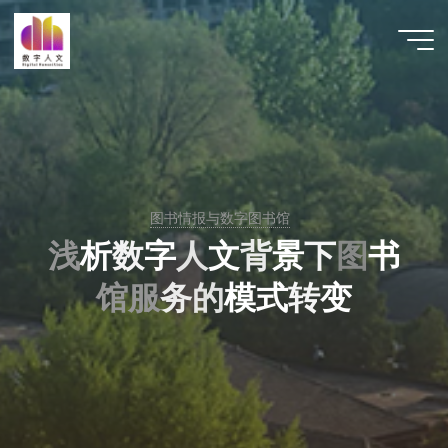
跳
至
数字人
内
文 |
容
DHCN
图书情报与数字图书馆
浅
析
数
字
人
文
背
景
下
图
书
馆
服
务
的
模
式
转
变