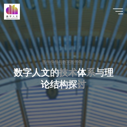
跳
至
数字人
内
文 |
容
DHCN
图书情报与数字图书馆
数
字
人
文
的
技
术
体
系
与
理
论
结
构
探
讨