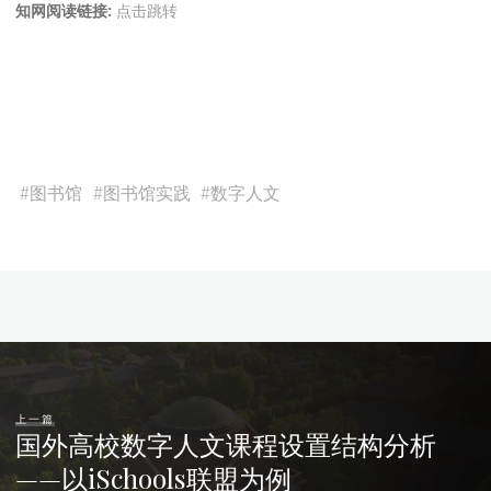
知网阅读链接:
点击跳转
#
图书馆
#
图书馆实践
#
数字人文
上一篇
国外高校数字人文课程设置结构分析
——以iSchools联盟为例