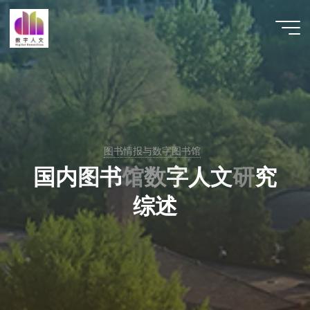
跳
至
数字人
内
文 |
容
DHCN
图书情报与数字图书馆
国
内
图
书
馆
数
字
人
文
研
究
综
述