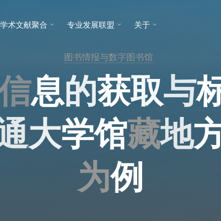
学术文献聚合
专业发展联盟
关于
图书情报与数字图书馆
信
息
的
获
取
与
通
大
学
馆
藏
地
为
例