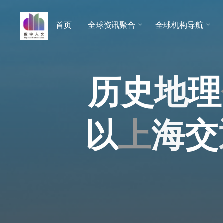
跳
至
首页
全球资讯聚合
全球机构导航
数字人
内
文 |
容
DHCN
历
史
地
理
以
上
海
交