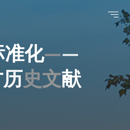
标
准
化
—
—
方
历
史
文
献