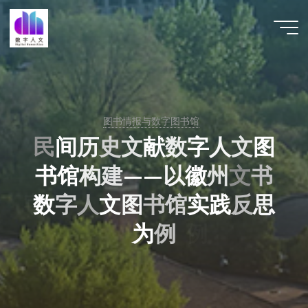
跳
至
数字人
内
文 |
容
DHCN
图书情报与数字图书馆
民
间
历
史
史
文
献
数
字
人
文
图
书
馆
构
建
—
—
以
徽
州
文
书
数
字
字
人
文
图
书
书
馆
馆
实
践
反
思
为
例
例