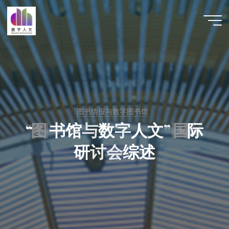
跳
至
数字人
内
文 |
容
DHCN
图书情报与数字图书馆
“
图
图
书
馆
与
数
字
人
文
”
国
国
际
研
讨
会
综
述