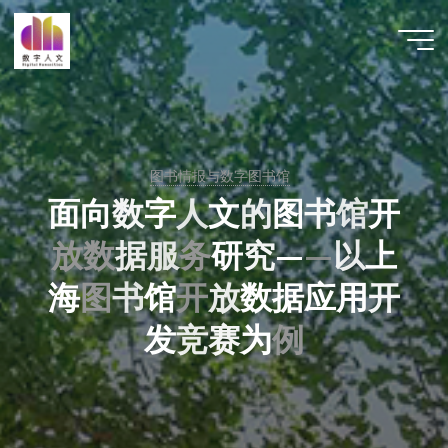
跳
至
数字人
内
文 |
容
DHCN
图书情报与数字图书馆
面
向
数
字
人
文
的
图
书
馆
开
放
数
据
服
务
研
究
—
—
以
上
海
图
书
馆
开
放
数
据
应
用
开
发
竞
赛
为
例