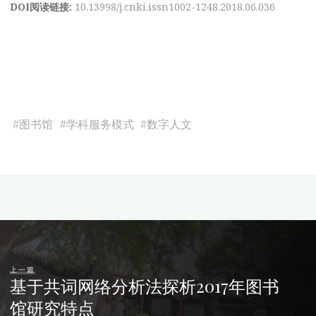
DOI阅读链接:
10.13998/j.cnki.issn1002-1248.2018.06.036
#
图书馆
#
学科服务模式
#
数字人文
上一篇
基于共词网络分析法探析2017年图书
馆研究特点