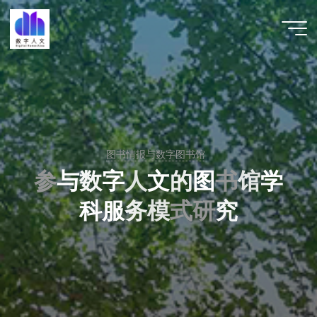
跳
至
数字人
内
文 |
容
DHCN
图书情报与数字图书馆
参
与
数
字
人
文
的
图
书
馆
学
科
服
务
模
式
研
究