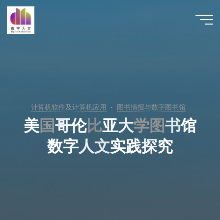
跳
至
数字人
内
文 |
容
DHCN
计算机软件及计算机应用
图书情报与数字图书馆
美
国
国
哥
伦
比
比
亚
大
学
学
图
图
书
馆
数
字
人
文
实
践
探
究