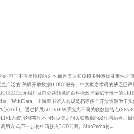
网的内容已不再是纯粹的文本,而是表达和模拟多种事物及事件之
盖广泛的"关联开放数据(LOD)"服务。中文概念术语的缺乏已
平台采用RDF三元组对目前公共领域的百科概念术语赋予唯一的URI
ia、WikiData、上海图书馆人名规范档等多个开放资源做了实体
Hub)。通过扩展LODVIEW系统为不同关联数据站点(SPARQL
ODLIVE系统,能够实现不同数据集之间关联数据的发现与融合。目前S
据调用方式,下一步将申请接入LOD云图。SinoPedia将...