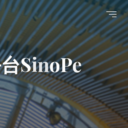
平
台
S
i
n
o
P
e