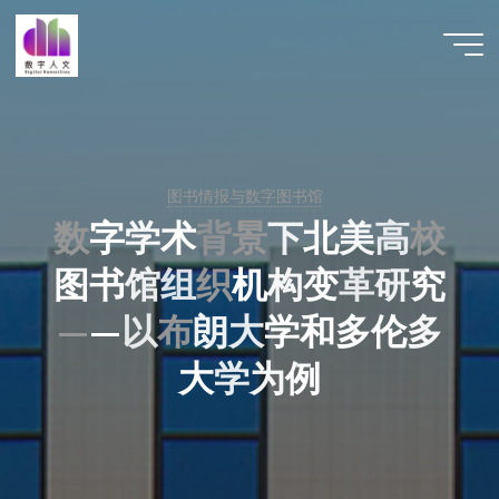
跳
至
数字人
内
文 |
容
DHCN
图书情报与数字图书馆
数
字
学
术
背
景
下
北
美
高
校
图
书
馆
组
织
机
构
变
革
研
究
—
—
以
布
朗
大
学
和
多
伦
多
大
学
为
例