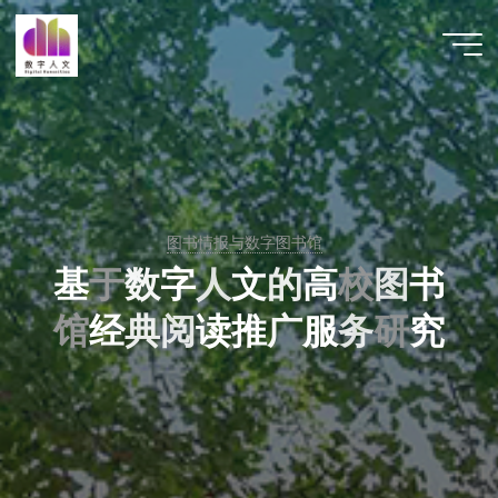
跳
至
数字人
内
文 |
容
DHCN
图书情报与数字图书馆
基
于
数
字
人
文
的
高
校
图
书
馆
经
典
阅
读
推
广
服
务
研
究